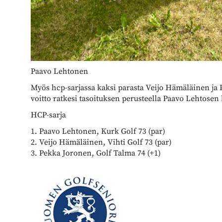
Paavo Lehtonen
Myös hcp-sarjassa kaksi parasta Veijo Hämäläinen ja 
voitto ratkesi tasoituksen perusteella Paavo Lehtosen
HCP-sarja
1. Paavo Lehtonen, Kurk Golf 73 (par)
2. Veijo Hämäläinen, Vihti Golf 73 (par)
3. Pekka Joronen, Golf Talma 74 (+1)