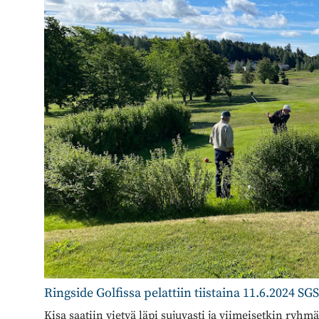
Ringside Golfissa pelattiin tiistaina 11.6.2024 SG
Kisa saatiin vietyä läpi sujuvasti ja viimeisetkin ryhm