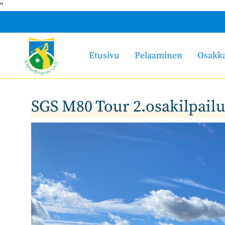
“
Etusivu
Pelaaminen
Osakk
SGS M80 Tour 2.osakilpailu