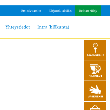
Etsi sivustolta
Kirjaudu sisään
Rekisteröidy
Yhteystiedot
Intra (hlökunta)