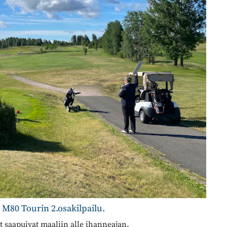
S M80 Tourin 2.osakilpailu.
ät saapuivat maaliin alle ihanneajan.