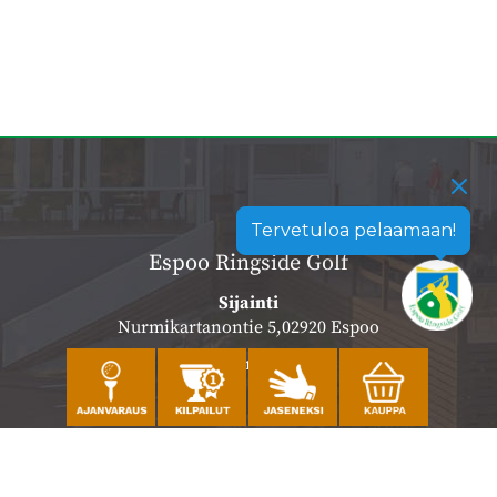
Tervetuloa pelaamaan!
Espoo Ringside Golf
Sijainti
Nurmikartanontie 5,02920 Espoo
Katso sijainti kartalla
Caddiemaster
010 501 3100