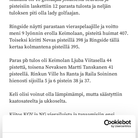
pisteisiin laskettiin 12 parasta tulosta ja neljän
tuloksen piti olla lady golfaajan.
Ringside näytti parastaan vieraspelaajille ja voitto
meni 9 lyönnin erolla Keimolaan, pisteitä huimat 407.
Toiseksi kiritti Nevas pisteillä 398 ja Ringside tällä
kertaa kolmantena pisteillä 395.
Paras pb tulos oli Keimolan Ljuba Viitasella 44
pistettä, toisena Nevaksen Martti Tanskanen 41
pisteellä. Rinkun Ville hs Ranta ja Raila Soininen
hienosti sijoilla 5 ja 6 pistein 38 ja 37.
Keli olisi voinut olla lämpimämpi, mutta säästyttiin
kaatosateelta ja ukkoselta.
Kiitos KGV ja NG vierailuista ja tapaamisiin ensi
vuonna!