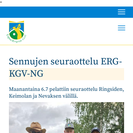
“
Navig
Navig
Sennujen seuraottelu ERG-
KGV-NG
Maanantaina 6.7 pelattiin seuraottelu Ringsiden,
Keimolan ja Nevaksen välillä.