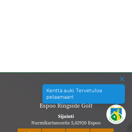
Kenttä auki. Tervetuloa
pelaamaan!
Espoo Ringside Golf
Sijainti
Nurmikartanontie 5,02920 Espoo