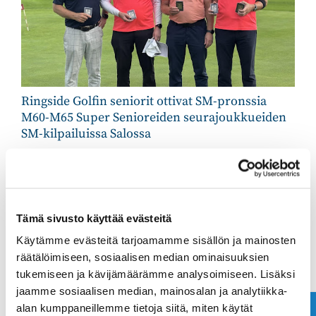
Ringside Golfin seniorit ottivat SM-pronssia
M60-M65 Super Senioreiden seurajoukkueiden
SM-kilpailuissa Salossa
Ringside Golfin joukkueessa pelasivat Ville Wright,
Jarmo Lonkola, Harri Marjala, Jouko Latvakangas ja
Hannu Jalonen.
Tulokset
Tämä sivusto käyttää evästeitä
1. Pickala Golf Club +27
Käytämme evästeitä tarjoamamme sisällön ja mainosten
2. Messilä Golf +35
räätälöimiseen, sosiaalisen median ominaisuuksien
3. Espoo Ringside Golf +40
tukemiseen ja kävijämäärämme analysoimiseen. Lisäksi
jaamme sosiaalisen median, mainosalan ja analytiikka-
TULOKSET
alan kumppaneillemme tietoja siitä, miten käytät