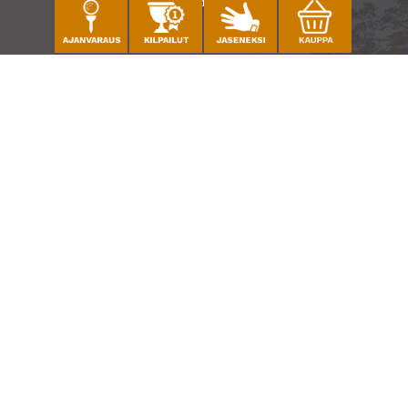
Katso sijainti kartalla
Caddiemaster
010 501 3100
caddie@ringsidegolf.fi
Lisää tietoja
Seuraa meitä
Ota meidät seurantaan!