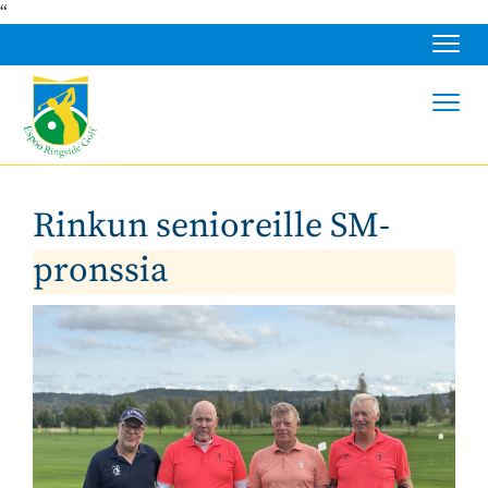
“
Navig
Navig
Rinkun senioreille SM-
pronssia