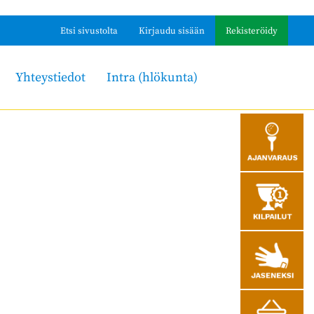
Etsi sivustolta
Kirjaudu sisään
Rekisteröidy
Yhteystiedot
Intra (hlökunta)