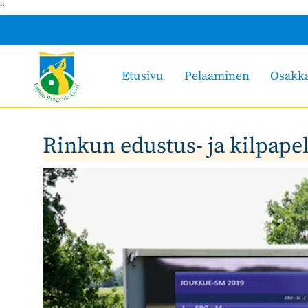
“
Etusivu
Pelaaminen
Osakk
Rinkun edustus- ja kilpapel