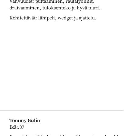
Vahvuudet: puttaaminen, rautalyönnit,
draivaaminen, tuloksenteko ja hyvä tuuri.
Kehitettävät: lähipeli, wedget ja ajattelu.
Tommy Gulin
​​​​​​​Ikä:.37