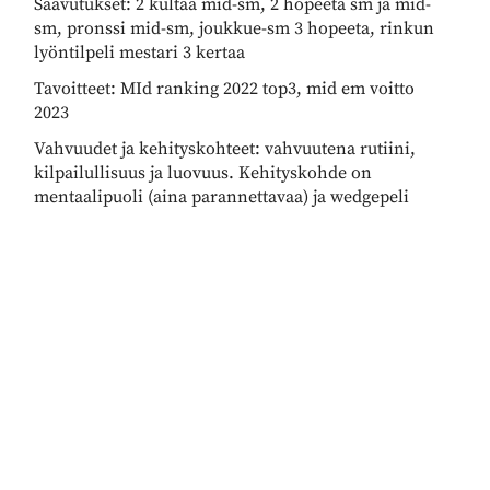
Saavutukset: 2 kultaa mid-sm, 2 hopeeta sm ja mid-
sm, pronssi mid-sm, joukkue-sm 3 hopeeta, rinkun
lyöntilpeli mestari 3 kertaa
Tavoitteet: MId ranking 2022 top3, mid em voitto
2023
Vahvuudet ja kehityskohteet: vahvuutena rutiini,
kilpailullisuus ja luovuus. Kehityskohde on
mentaalipuoli (aina parannettavaa) ja wedgepeli