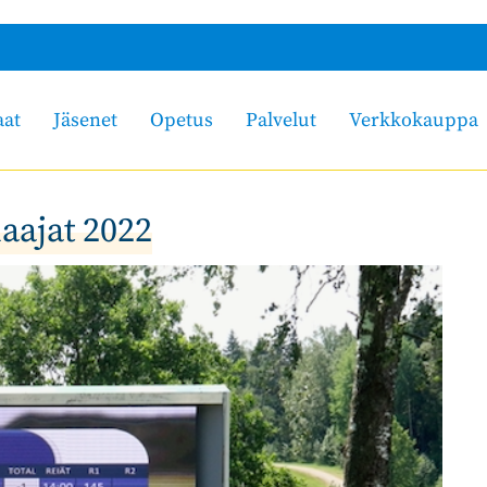
aat
Jäsenet
Opetus
Palvelut
Verkkokauppa
aajat 2022