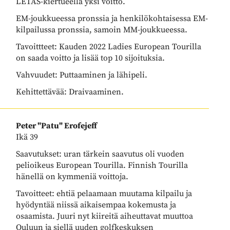
LETAS-kiertueella yksi voitto.
EM-joukkueessa pronssia ja henkilökohtaisessa EM-
kilpailussa pronssia, samoin MM-joukkueessa.
Tavoittteet: Kauden 2022 Ladies European Tourilla
on saada voitto ja lisää top 10 sijoituksia.
Vahvuudet: Puttaaminen ja lähipeli.
Kehittettävää: Draivaaminen.
Peter "Patu" Erofejeff
​​​​​​​Ikä 39
Saavutukset: uran tärkein saavutus oli vuoden
pelioikeus European Tourilla. Finnish Tourilla
hänellä on kymmeniä voittoja.
Tavoitteet: ehtiä pelaamaan muutama kilpailu ja
hyödyntää niissä aikaisempaa kokemusta ja
osaamista. Juuri nyt kiireitä aiheuttavat muuttoa
Ouluun ja siellä uuden golfkeskuksen