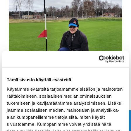
Tämä sivusto käyttää evästeitä
Käytämme evästeitä tarjoamamme sisällön ja mainosten
räätälöimiseen, sosiaalisen median ominaisuuksien
tukemiseen ja kävijämäärämme analysoimiseen. Lisäksi
Esko Turtia teki pe 4.11.2022 holarin väylällä 12.
jaamme sosiaalisen median, mainosalan ja analytiikka-
alan kumppaneillemme tietoja siitä, miten käytät
Mukana pelaamassa oli Minna Heikkinen. Onneksi
Ota yhteyttä
olkoon Esko!
sivustoamme. Kumppanimme voivat yhdistää näitä
tietoja muihin tietoihin, joita olet antanut heille tai joita on