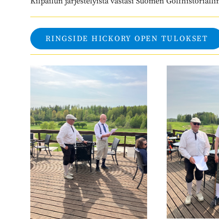
Kilpailun järjestelyistä vastasi Suomen Golfhistoriall
RINGSIDE HICKORY OPEN TULOKSET