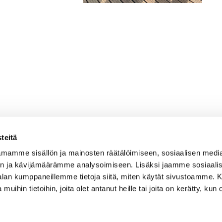
teitä
mamme sisällön ja mainosten räätälöimiseen, sosiaalisen medi
n ja kävijämäärämme analysoimiseen. Lisäksi jaamme sosiaali
Caddiemaster
-alan kumppaneillemme tietoja siitä, miten käytät sivustoamme
 muihin tietoihin, joita olet antanut heille tai joita on kerätty, kun 
010 501 3100
caddie@ringsidegolf.fi
Lisää tietoja