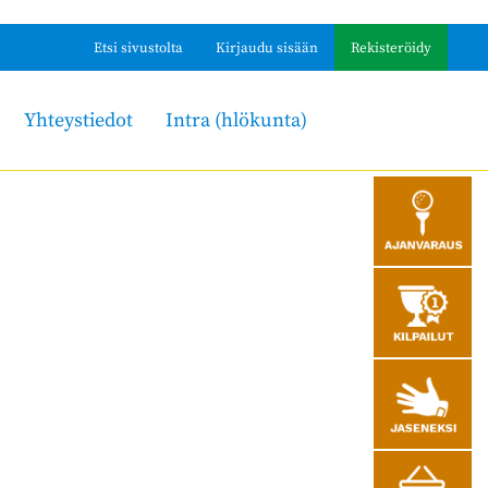
Etsi sivustolta
Kirjaudu sisään
Rekisteröidy
Yhteystiedot
Intra (hlökunta)