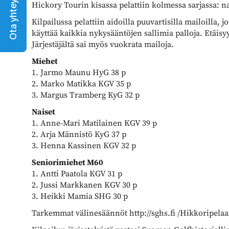
Ota yhteyttä
Hickory Tourin kisassa pelattiin kolmessa sarjassa: na
Kilpailussa pelattiin aidoilla puuvartisilla mailoilla, 
käyttää kaikkia nykysääntöjen sallimia palloja. Etäisy
Järjestäjältä sai myös vuokrata mailoja.
Miehet
1. Jarmo Maunu HyG 38 p
2. Marko Matikka KGV 35 p
3. Margus Tramberg KyG 32 p
Naiset
1. Anne-Mari Matilainen KGV 39 p
2. Arja Männistö KyG 37 p
3. Henna Kassinen KGV 32 p
Seniorimiehet M60
1. Antti Paatola KGV 31 p
2. Jussi Markkanen KGV 30 p
3. Heikki Mamia SHG 30 p
Tarkemmat välinesäännöt http://sghs.fi /Hikkoripel