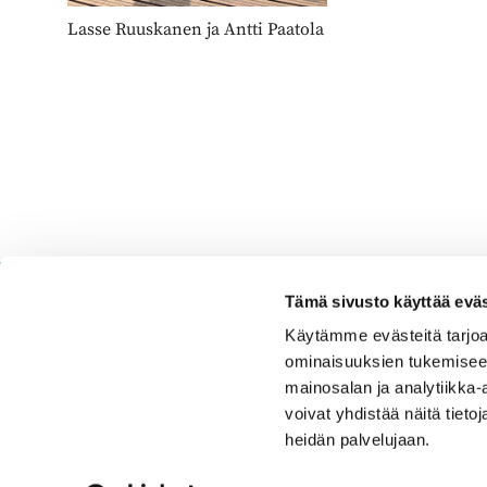
Lasse Ruuskanen ja Antti Paatola
Tämä sivusto käyttää eväs
Käytämme evästeitä tarjoa
ominaisuuksien tukemisee
Espoo Ringside Golf
mainosalan ja analytiikka
voivat yhdistää näitä tietoja
Sijainti
heidän palvelujaan.
Nurmikartanontie 5,02920 Espoo
Katso sijainti kartalla