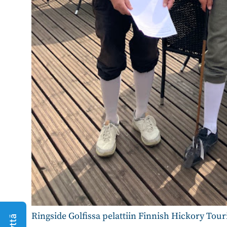
Ringside Golfissa pelattiin Finnish Hickory Tour