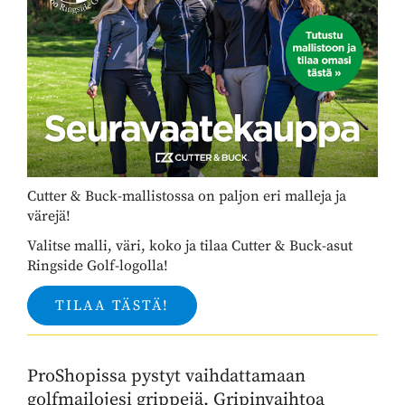
Cutter & Buck-mallistossa on paljon eri malleja ja
värejä!
Valitse malli, väri, koko ja tilaa Cutter & Buck-asut
Ringside Golf-logolla!
TILAA TÄSTÄ!
ProShopissa pystyt vaihdattamaan
golfmailojesi grippejä. Gripinvaihtoa