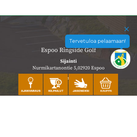
Tervetuloa pelaamaan!
Espoo Ringside Golf
Sijainti
Nurmikartanontie 5,02920 Espoo
Katso sijainti kartalla
Caddiemaster
010 501 3100
caddie@ringsidegolf.fi
Lisää tietoja