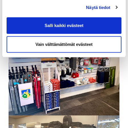
Winn Dri-Tac Ladies 19€/kpl (Naisille suunnattu
pehmeä grippi jossa hyvä pito ja tuntuma.)
Näytä tiedot
Hintaan sisältyy vaihto.
Salli kaikki evästeet
Vain välttämättömät evästeet