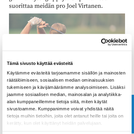
suorittaa meidän pro Joel Virtanen.
Tämä sivusto käyttää evästeitä
Käytämme evästeitä tarjoamamme sisällön ja mainosten
räätälöimiseen, sosiaalisen median ominaisuuksien
Grippien ominaisuuksia:
tukemiseen ja kävijämäärämme analysoimiseen. Lisäksi
jaamme sosiaalisen median, mainosalan ja analytiikka-
Golf pride Tour Velvet 15€/kpl (100% Kumigrippi joka
alan kumppaneillemme tietoja siitä, miten käytät
antaa hyvän pidon ja pehmeän tuntuman käsille.)
Ota yhteyttä
sivustoamme. Kumppanimme voivat yhdistää näitä
Golf pride MCC 22€/kpl (Grippi josta löytyy paras
tietoja muihin tietoihin, joita olet antanut heille tai joita on
pito/kestävyys puuvillalankajuovan ansiosta. Napakka
kerätty, kun olet käyttänyt heidän palvelujaan.
tuntuma käsille. + paksumpi alakäsi)