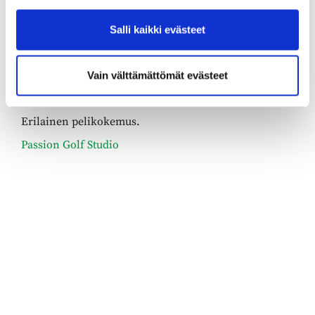
Kamerateknologian ansiosta mittaus on erittäin
Salli kaikki evästeet
tarkkaa ja sen myötä myös todentuntuinen lähipeli
sekä puttaaminen on saatu aivan uudelle tasolle
tutkateknologiaan verrattuna. Ja se taas mahdollistaa
Vain välttämättömät evästeet
mielekkään kilpailemisen myös talvella.
Erilainen pelikokemus.
Passion Golf Studio