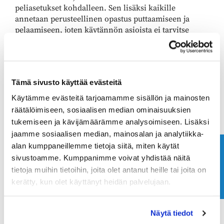
peliasetukset kohdalleen. Sen lisäksi kaikille
annetaan perusteellinen opastus puttaamiseen ja
pelaamiseen, joten käytännön asioista ei tarvitse
huolehtia.
Kaikki tämä on siis täysin veloituksetonta ja pääsette
näin tutustumaan oikeasti erilaiseen ja tarkkaan
Tämä sivusto käyttää evästeitä
golfsimulaattoriin lähipeleineen.
Käytämme evästeitä tarjoamamme sisällön ja mainosten
Passion Golf Studio Helsinki, Valimotie 25.
räätälöimiseen, sosiaalisen median ominaisuuksien
tukemiseen ja kävijämäärämme analysoimiseen. Lisäksi
jaamme sosiaalisen median, mainosalan ja analytiikka-
Pitäjänmäkeen on avattu täysin uudenlainen
golfsimulaattorikeskus, Passion Golf Studio.
alan kumppaneillemme tietoja siitä, miten käytät
Ota yhteyttä
sivustoamme. Kumppanimme voivat yhdistää näitä
Passion Golf Studion laitteet käyttävät uusinta
tietoja muihin tietoihin, joita olet antanut heille tai joita on
kamerateknologiaa (Foresight GC Quad / GC Hawk /
kerätty, kun olet käyttänyt heidän palvelujaan.
GC3), ja nämä ovat käytössä myös valtaosalla tour -
ammattilaisista. Suomalaisista mm. Sami Välimäki,
Kalle Samooja ja Lauri Ruuska käyttävät Foresightin
Näytä tiedot
GC Quadia.