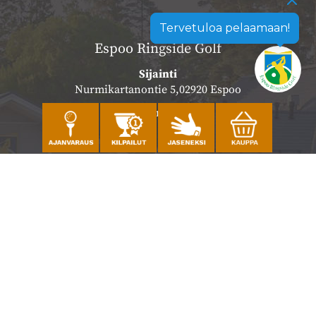
Tervetuloa pelaamaan!
Espoo Ringside Golf
Sijainti
Nurmikartanontie 5,02920 Espoo
Katso sijainti kartalla
Caddiemaster
010 501 3100
caddie@ringsidegolf.fi
Lisää tietoja
Seuraa meitä
Ota meidät seurantaan!