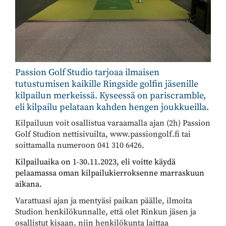
Passion Golf Studio tarjoaa ilmaisen
tutustumisen kaikille Ringside golfin jäsenille
kilpailun merkeissä. Kyseessä on pariscramble,
eli kilpailu pelataan kahden hengen joukkueilla.
Kilpailuun voit osallistua varaamalla ajan (2h) Passion
Golf Studion nettisivuilta, www.passiongolf.fi tai
soittamalla numeroon 041 310 6426.
Kilpailuaika on 1-30.11.2023, eli voitte käydä
pelaamassa oman kilpailukierroksenne marraskuun
aikana.
Varattuasi ajan ja mentyäsi paikan päälle, ilmoita
Studion henkilökunnalle, että olet Rinkun jäsen ja
osallistut kisaan, niin henkilökunta laittaa