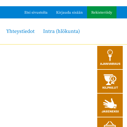
Etsi sivustolta
Kirjaudu sisään
Rekisteröidy
Yhteystiedot
Intra (hlökunta)