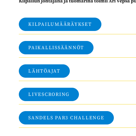
Kilpailun johtajana ja tuomarina toimii Ari Vepsä p
KILPAILUMÄÄRÄYKSET
PAIKALLISSÄÄNNÖT
LÄHTÖAJAT
LIVESCRORING
SANDELS PAR3 CHALLENGE