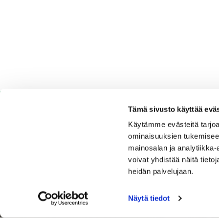
Tämä sivusto käyttää eväs
Käytämme evästeitä tarjoa
ominaisuuksien tukemisee
Espoo Ringside Golf
mainosalan ja analytiikka
voivat yhdistää näitä tietoja
Sijainti
heidän palvelujaan.
Nurmikartanontie 5,02920 Espoo
Katso sijainti kartalla
Näytä tiedot