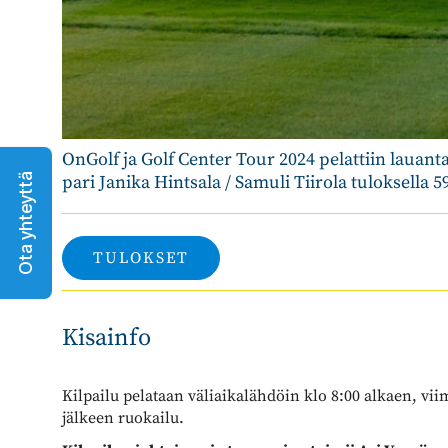
OnGolf ja Golf Center Tour 2024 pelattiin lauanta
Ota yhteyttä
pari Janika Hintsala / Samuli Tiirola tuloksella 59
TULOKSET
Kisainfo
Kilpailu pelataan väliaikalähdöin klo 8:00 alkaen, viim
jälkeen ruokailu.