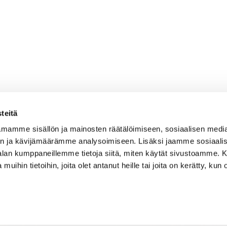
teitä
mamme sisällön ja mainosten räätälöimiseen, sosiaalisen medi
n ja kävijämäärämme analysoimiseen. Lisäksi jaamme sosiaali
Caddiemaster
-alan kumppaneillemme tietoja siitä, miten käytät sivustoamme
 muihin tietoihin, joita olet antanut heille tai joita on kerätty, kun 
010 501 3100
caddie@ringsidegolf.fi
Lisää tietoja