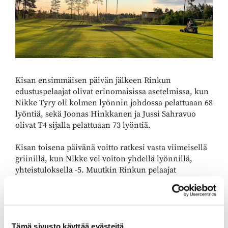
Kisan ensimmäisen päivän jälkeen Rinkun
edustuspelaajat olivat erinomaisissa asetelmissa, kun
Nikke Tyry oli kolmen lyönnin johdossa pelattuaan 68
lyöntiä, sekä Joonas Hinkkanen ja Jussi Sahravuo
olivat T4 sijalla pelattuaan 73 lyöntiä.
Kisan toisena päivänä voitto ratkesi vasta viimeisellä
griinillä, kun Nikke vei voiton yhdellä lyönnillä,
yhteistuloksella -5. Muutkin Rinkun pelaajat
pärjäsivät kisassa hienosti, kuten Joonas Hinkkanen
sijoituksella T4 ja Jussi Sahravuo sijoituksella T10.
Tulosluettelo
Tämä sivusto käyttää evästeitä