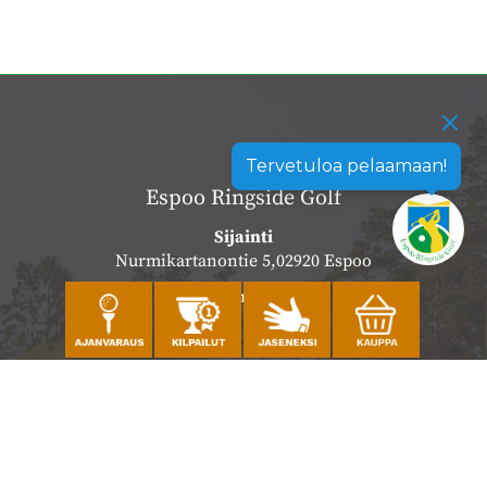
Tervetuloa pelaamaan!
Espoo Ringside Golf
Sijainti
Nurmikartanontie 5,02920 Espoo
Katso sijainti kartalla
Caddiemaster
010 501 3100
caddie@ringsidegolf.fi
Lisää tietoja