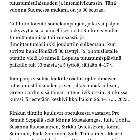
tutustumistilaisuuden ja intensiivikurssin. Tänä
vuonna Suomessa mukana on jo 30 seuraa.
Golfliitto toteutti somekampanjan, joka sai paljon
näkyvyyttä sekä alueellisesti että Rinkun sivuilla.
Ilmoittautumisia tuli runsaasti, ja
ilmoittautumislinkki jouduttiin sulkemaan, kun
sovittu henkilömäärä 30 täyttyi, ja jonotuslistalle
otettiin vielä 10 nimeä. Lopulta tutustumispäivänä
paikalle tuli 33 naista ja 5 tyttöä, iältään 4–17 v.
Kampanja sisältää kaikille osallistujille ilmaisen
tutustumistilaisuuden ja sen jälkeen maksullisen,
Green Cardin sisältämän intensiivikurssin. Rinkussa
kurssi järjestetään keskiviikkoiltaisin 26.4–17.5. 2023.
Rinkun tiimiin kuuluvat opetuksesta vastaava Pro
Samuli Seppälä sekä Minna Mustakangas, Julia Uotila,
Susanna Ruotsalainen, Sirkku Qvickström, Jonna
Soininen, Raila Soininen, Salla Tiilikainen, Maarit