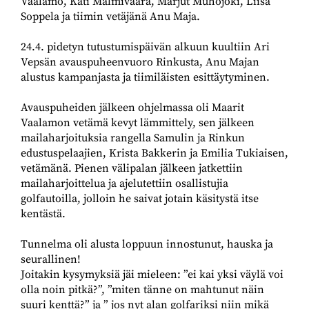
Vaalamo, Kati Malmivaara, Marjut Muhojoki, Liisa
Soppela ja tiimin vetäjänä Anu Maja.
24.4. pidetyn tutustumispäivän alkuun kuultiin Ari
Vepsän avauspuheenvuoro Rinkusta, Anu Majan
alustus kampanjasta ja tiimiläisten esittäytyminen.
Avauspuheiden jälkeen ohjelmassa oli Maarit
Vaalamon vetämä kevyt lämmittely, sen jälkeen
mailaharjoituksia rangella Samulin ja Rinkun
edustuspelaajien, Krista Bakkerin ja Emilia Tukiaisen,
vetämänä. Pienen välipalan jälkeen jatkettiin
mailaharjoittelua ja ajelutettiin osallistujia
golfautoilla, jolloin he saivat jotain käsitystä itse
kentästä.
Tunnelma oli alusta loppuun innostunut, hauska ja
seurallinen!
Joitakin kysymyksiä jäi mieleen: ”ei kai yksi väylä voi
olla noin pitkä?”, ”miten tänne on mahtunut näin
suuri kenttä?” ja ” jos nyt alan golfariksi niin mikä