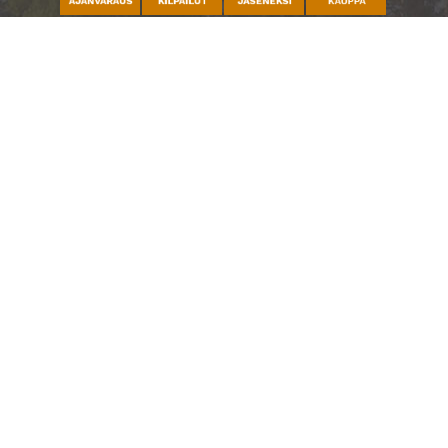
Caddiemaster
010 501 3100
caddie@ringsidegolf.fi
Lisää tietoja
Seuraa meitä
Ota meidät seurantaan!
© Espoo Ringside Golf
| Toiminnanohjausjärjestelmä
WiseGolf
powered by
WiseNetwork