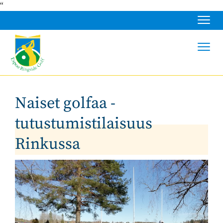
“
Navig
Navig
Naiset golfaa -
tutustumistilaisuus
Rinkussa ​​​​​​​