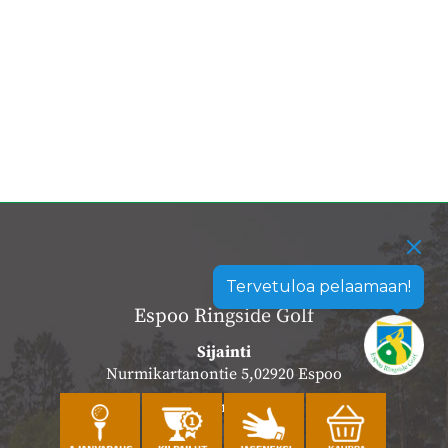
Tervetuloa pelaamaan!
Espoo Ringside Golf
Sijainti
Nurmikartanontie 5,02920 Espoo
Katso sijainti kartalla