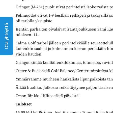
Gringot (M-25+) puolustivat perinteistä isokorvaista p
Pelimuodot olivat 1-9 bestball reikäpeli ja takaysillä
oli tarjolla yksi piste.
Ota yhteyttä
Kentän parhaiten oivalsivat isäntäjoukkueen Sami Ka
tuloksen -11.
Talma Golf tarjosi jälleen perinteikkäälle seuraottelu
kuitenkin saalisti jo kolmannen kerran peräkkäin himo
yhden kauden.
Gringot kiittää kenttähenkilökuntaa, toimistoa, ravint
Cutter & Buck sekä Golf Balance/ Center toimittivat kis
Ymmärrämme murheen hankalista lipunpaikoista tän
Älkää huoliko. Jatkossa reikä löytynee paljon tasaisem
Cmon Rinkku! Kiitos tästä päivästä!
Tulokset
15:00 Mikko Pirinen, Joel Virtanen - Tommi Kylä- Kai