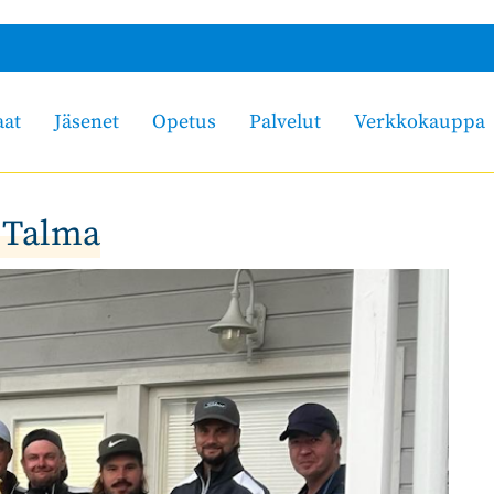
aat
Jäsenet
Opetus
Palvelut
Verkkokauppa
- Talma