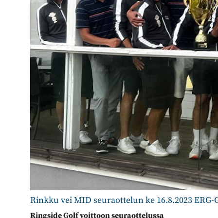
Rinkku vei MID seuraottelun ke 16.8.2023 ERG-G
Ringside Golf voittoon seuraottelussa