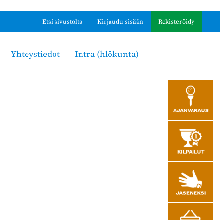
Etsi sivustolta
Kirjaudu sisään
Rekisteröidy
Yhteystiedot
Intra (hlökunta)