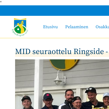
“
Etusivu
Pelaaminen
Osakk
MID seuraottelu Ringside 