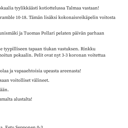
okaalia tyylikkäästi kotiottelussa Talmaa vastaan!
 scramble 10-18. Tämän lisäksi kokonaisreikäpelin voitosta
unismäki ja Tuomas Pollari pelaten päivän parhaan
lle tyypilliseen tapaan tiukan vastuksen. Rinkku
itun pokaalin. Pelit ovat nyt 3-3 koronan voitettua
olaa ja vapaaehtoisia upeasta areenasta!
aan voitolliset välineet.
ään.
malta alustalta!
la, Eetu Sepponen 0-3