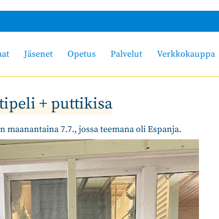
aat
Jäsenet
Opetus
Palvelut
Verkkokauppa
ipeli + puttikisa
n maanantaina 7.7., jossa teemana oli Espanja.