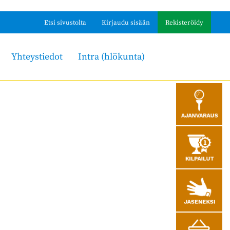
Etsi sivustolta
Kirjaudu sisään
Rekisteröidy
Yhteystiedot
Intra (hlökunta)