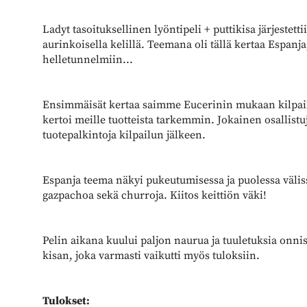
Ladyt tasoituksellinen lyöntipeli + puttikisa järjestetti
aurinkoisella kelillä. Teemana oli tällä kertaa Espa
helletunnelmiin...
Ensimmäisät kertaa saimme Eucerinin mukaan kilpail
kertoi meille tuotteista tarkemmin. Jokainen osallistu
tuotepalkintoja kilpailun jälkeen.
Espanja teema näkyi pukeutumisessa ja puolessa väli
gazpachoa sekä churroja. Kiitos keittiön väki!
Pelin aikana kuului paljon naurua ja tuuletuksia onni
kisan, joka varmasti vaikutti myös tuloksiin.
Tulokset: