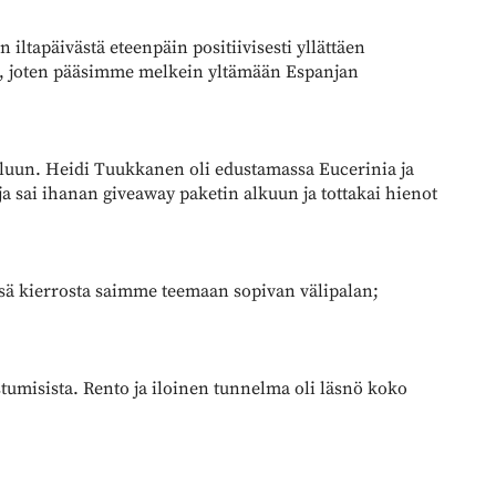
in iltapäivästä eteenpäin positiivisesti yllättäen
nja, joten pääsimme melkein yltämään Espanjan
uun. Heidi Tuukkanen oli edustamassa Eucerinia ja
ja sai ihanan giveaway paketin alkuun ja tottakai hienot
ssä kierrosta saimme teemaan sopivan välipalan;
stumisista. Rento ja iloinen tunnelma oli läsnö koko