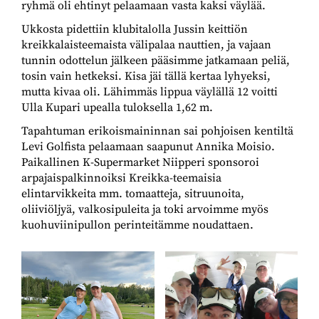
ryhmä oli ehtinyt pelaamaan vasta kaksi väylää.
Ukkosta pidettiin klubitalolla Jussin keittiön
kreikkalaisteemaista välipalaa nauttien, ja vajaan
tunnin odottelun jälkeen pääsimme jatkamaan peliä,
tosin vain hetkeksi. Kisa jäi tällä kertaa lyhyeksi,
mutta kivaa oli. Lähimmäs lippua väylällä 12 voitti
Ulla Kupari upealla tuloksella 1,62 m.
Tapahtuman erikoismaininnan sai pohjoisen kentiltä
Levi Golfista pelaamaan saapunut Annika Moisio.
Paikallinen K-Supermarket Niipperi sponsoroi
arpajaispalkinnoiksi Kreikka-teemaisia
elintarvikkeita mm. tomaatteja, sitruunoita,
oliiviöljyä, valkosipuleita ja toki arvoimme myös
kuohuviinipullon perinteitämme noudattaen.