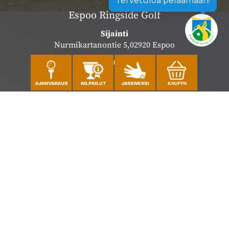
Tervetuloa pelaamaan!
Espoo Ringside Golf
Sijainti
Nurmikartanontie 5,02920 Espoo
Katso sijainti kartalla
Caddiemaster
010 501 3100
caddie@ringsidegolf.fi
Lisää tietoja
Seuraa meitä
Ota meidät seurantaan!