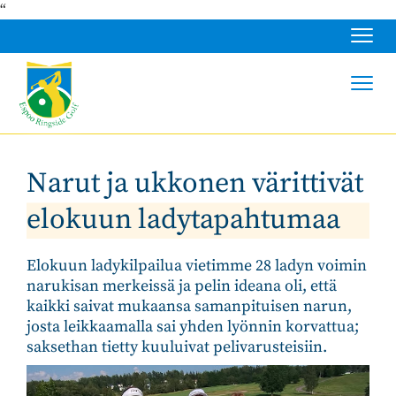
“
Navig
Navig
Narut ja ukkonen värittivät
elokuun ladytapahtumaa
Elokuun ladykilpailua vietimme 28 ladyn voimin
narukisan merkeissä ja pelin ideana oli, että
kaikki saivat mukaansa samanpituisen narun,
josta leikkaamalla sai yhden lyönnin korvattua;
saksethan tietty kuuluivat pelivarusteisiin.