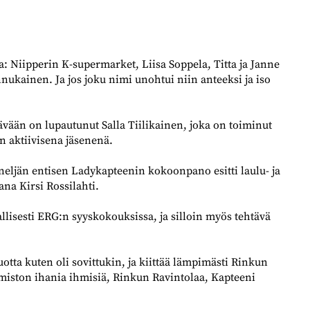
: Niipperin K-supermarket, Liisa Soppela, Titta ja Janne
ukainen. Ja jos joku nimi unohtui niin anteeksi ja iso
ään on lupautunut Salla Tiilikainen, joka on toiminut
 aktiivisena jäsenenä.
 neljän entisen Ladykapteenin kokoonpano esitti laulu- ja
ana Kirsi Rossilahti.
llisesti ERG:n syyskokouksissa, ja silloin myös tehtävä
tta kuten oli sovittukin, ja kiittää lämpimästi Rinkun
miston ihania ihmisiä, Rinkun Ravintolaa, Kapteeni