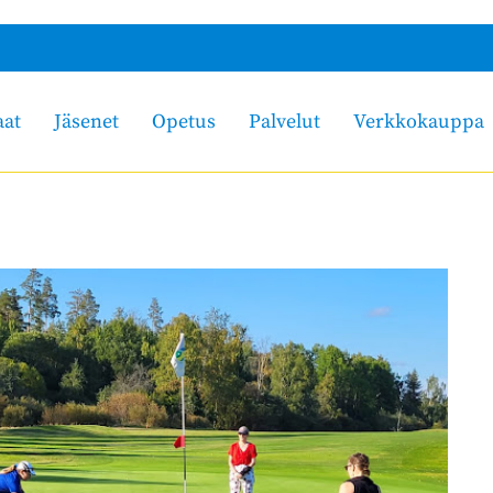
aat
Jäsenet
Opetus
Palvelut
Verkkokauppa