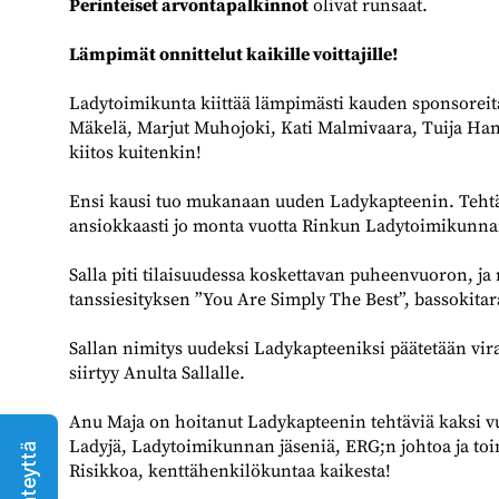
Perinteiset arvontapalkinnot
olivat runsaat.
Lämpimät onnittelut kaikille voittajille!
Ladytoimikunta kiittää lämpimästi kauden sponsoreita
Mäkelä, Marjut Muhojoki, Kati Malmivaara, Tuija Hann
kiitos kuitenkin!
Ensi kausi tuo mukanaan uuden Ladykapteenin. Tehtäv
ansiokkaasti jo monta vuotta Rinkun Ladytoimikunnan
Salla piti tilaisuudessa koskettavan puheenvuoron, ja
tanssiesityksen ”You Are Simply The Best”, bassokitar
Sallan nimitys uudeksi Ladykapteeniksi päätetään vira
siirtyy Anulta Sallalle.
Anu Maja on hoitanut Ladykapteenin tehtäviä kaksi vuo
Ladyjä, Ladytoimikunnan jäseniä, ERG;n johtoa ja toi
Risikkoa, kenttähenkilökuntaa kaikesta!