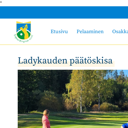
“
Etusivu
Pelaaminen
Osakk
Ladykauden päätöskisa ​​​​​​​