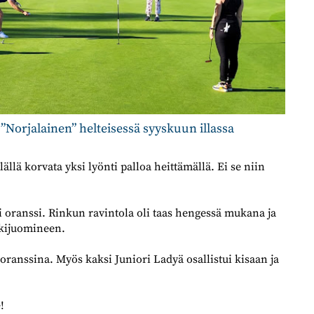
Norjalainen” helteisessä syyskuun illassa
llä korvata yksi lyönti palloa heittämällä. Ei se niin
 oranssi. Rinkun ravintola oli taas hengessä mukana ja
älkijuomineen.
ranssina. Myös kaksi Juniori Ladyä osallistui kisaan ja
!