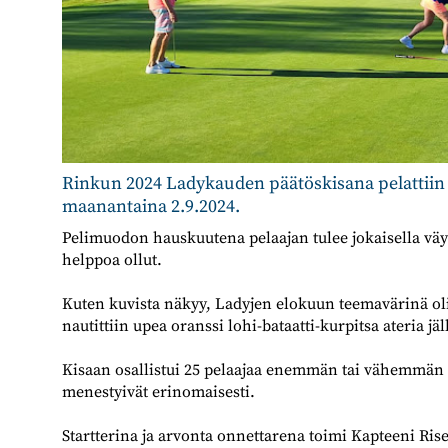
Rinkun 2024 Ladykauden päätöskisana pelattiin ”
maanantaina 2.9.2024. ​​​​​​​
Pelimuodon hauskuutena pelaajan tulee jokaisella väylä
helppoa ollut.
Kuten kuvista näkyy, Ladyjen elokuun teemavärinä oli
nautittiin upea oranssi lohi-bataatti-kurpitsa ateria j
Kisaan osallistui 25 pelaajaa enemmän tai vähemmän o
menestyivät erinomaisesti.
Startterina ja arvonta onnettarena toimi Kapteeni Rise