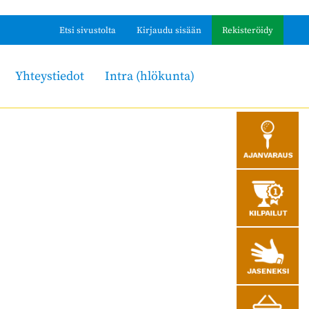
Etsi sivustolta
Kirjaudu sisään
Rekisteröidy
Yhteystiedot
Intra (hlökunta)