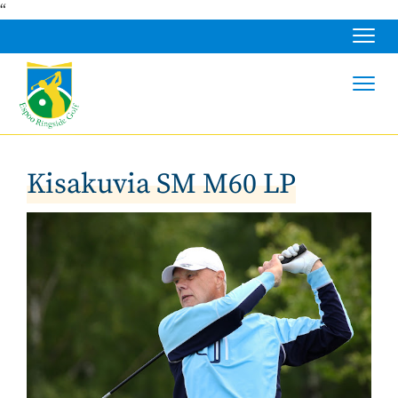
“
Navig
Navig
Kisakuvia SM M60 LP