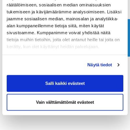
räätälöimiseen, sosiaalisen median ominaisuuksien
löydät oman ryhmän
täältä
ja valmennusryhmät
hieman kokeneemmille
täältä
. Kesän parhaimmat
tukemiseen ja kävijämäärämme analysoimiseen. Lisäksi
tapahtumat
Golfleirit
järjestetään taas kesäkuussa
jaamme sosiaalisen median, mainosalan ja analytiikka-
huikeiden ohjaajien johdolla! Uutena kokonaisuutena
alan kumppaneillemme tietoja siitä, miten käytät
Ota yhteyttä
junioreille on myös tarjolla tälle kaudelle
Golf&Padel
sivustoamme. Kumppanimme voivat yhdistää näitä
-kerho
iltapäivisin.
tietoja muihin tietoihin, joita olet antanut heille tai joita on
kerätty, kun olet käyttänyt heidän palvelujaan.
Rinkun opettajakaarti toivottaa kaikille mukavaa
kevään jatkoa, nähdään Rinkussa!
Näytä tiedot
Salli kaikki evästeet
Vain välttämättömät evästeet