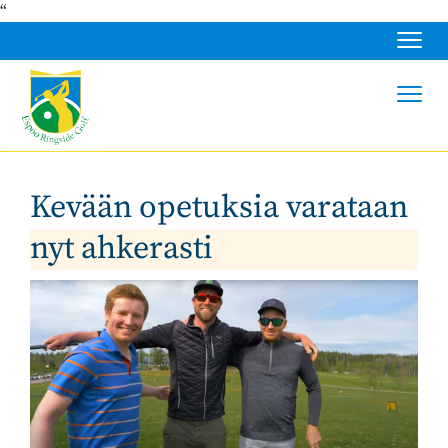
“
Navig
Navig
Kevään opetuksia varataan
nyt ahkerasti