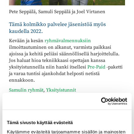
Pete Seppälä, Samuli Seppälä ja Joel Virtanen
Tämä kolmikko palvelee jäsenistöä myös
kaudella 2022.
Kevään ja kesän
ryhmävalmennuksiin
ilmoittautuminen on alkanut, varmista paikkasi
ajoissa ja kehitä peliäsi säännöllisellä harjoittelulla.
Jos haluat hioa tekniikkaasi opettajan kanssa
yksityistunneilla niin hanki itsellesi
Pre-Paid
-paketti
ja varaa tuntisi ajankohdat helposti netistä
ennakkoon.
Samulin ryhmät
,
Yksityistunnit
Joelin ryhmät
,
Yksityistunnit
Peten ryhmät, ilmoitetaan myöhemmin
(laulavagolfpro@gmail.com)
Tämä sivusto käyttää evästeitä
Junioreiden ryhmät aloittavat harjoittelun huhtikuun
Käytämme evästeitä tarjoamamme sisällön ja mainosten
lopussa. Vasta-alkajille ja vähemmän pelanneille