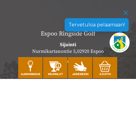
Tervetuloa pelaamaan!
Espoo Ringside Golf
Sijainti
Nurmikartanontie 5,02920 Espoo
Katso sijainti kartalla
Caddiemaster
010 501 3100
caddie@ringsidegolf.fi
Lisää tietoja
Seuraa meitä
Ota meidät seurantaan!