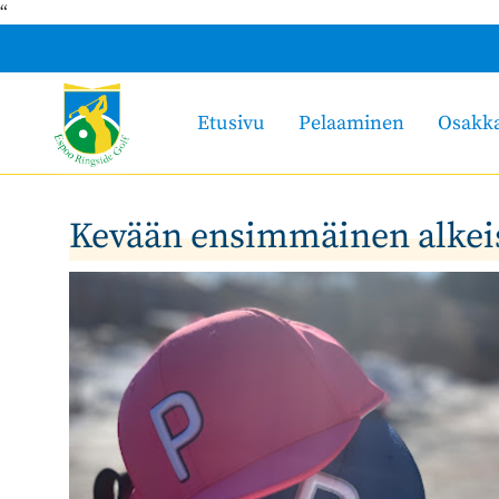
“
Etusivu
Pelaaminen
Osakk
Kevään ensimmäinen alkei