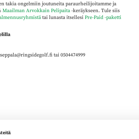
en takia ongelmiin joutuneita paraurheilijoitamme ja
5%
Maailman Arvokkain Pelipaita
-keräykseen. Tule siis
almennusryhmistä
tai lunasta itsellesi
Pre-Paid -paketti
lilla
.seppala@ringsidegolf.fi tai 0504474999
teitä