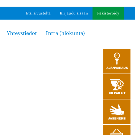
Etsi sivustolta
Kirjaudu sisään
Rekisteröidy
Yhteystiedot
Intra (hlökunta)