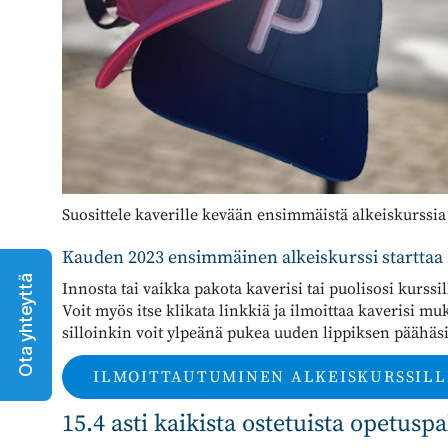
Suosittele kaverille kevään ensimmäistä alkeiskurssia
Kauden 2023 ensimmäinen alkeiskurssi starttaa 
Ota yhteyttä
Innosta tai vaikka pakota kaverisi tai puolisosi kurssi
Voit myös itse klikata linkkiä ja ilmoittaa kaverisi mu
silloinkin voit ylpeänä pukea uuden lippiksen päähäs
ILMOITTAUTUMINEN ALKEISKURSSILL
15.4 asti kaikista ostetuista opetus