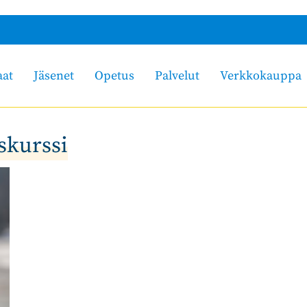
aat
Jäsenet
Opetus
Palvelut
Verkkokauppa
skurssi