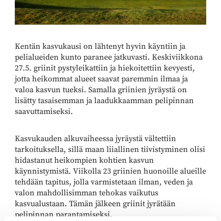
Kentän kasvukausi on lähtenyt hyvin käyntiin ja
pelialueiden kunto paranee jatkuvasti. Keskiviikkona
27.5. griinit pystyleikattiin ja hiekoitettiin kevyesti,
jotta heikommat alueet saavat paremmin ilmaa ja
valoa kasvun tueksi. Samalla griinien jyräystä on
lisätty tasaisemman ja laadukkaamman pelipinnan
saavuttamiseksi.
Kasvukauden alkuvaiheessa jyräystä vältettiin
tarkoituksella, sillä maan liiallinen tiivistyminen olisi
hidastanut heikompien kohtien kasvun
käynnistymistä. Viikolla 23 griinien huonoille alueille
tehdään tapitus, jolla varmistetaan ilman, veden ja
valon mahdollisimman tehokas vaikutus
kasvualustaan. Tämän jälkeen griinit jyrätään
pelipinnan parantamiseksi.