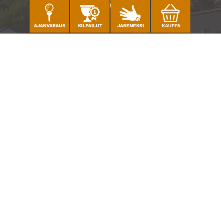
Katso sijainti kartalla
Caddiemaster
010 501 3100
caddie@ringsidegolf.fi
Lisää tietoja
Seuraa meitä
Ota meidät seurantaan!