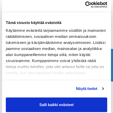
Loppuviikosta griineille tehdään kevyt groomaus,
leikkuu, hiekoitus, harjaus sekä jyräys.
Lannoituksissa edetään suunnitelman mukaisesti
Tämä sivusto käyttää evästeitä
koko kentällä.
Käytämme evästeitä tarjoamamme sisällön ja mainosten
räätälöimiseen, sosiaalisen median ominaisuuksien
Robottileikkureiden optimointia ja säätöjä tehdään
tukemiseen ja kävijämäärämme analysoimiseen. Lisäksi
läpi kauden, jotta leikkuujälki ja kentän yleiskunto
jaamme sosiaalisen median, mainosalan ja analytiikka-
paranevat jatkuvasti. Pelaajilta toivotaan
alan kumppaneillemme tietoja siitä, miten käytät
Ota yhteyttä
huolellisuutta väylien divottien paikkaamisessa, sillä
sivustoamme. Kumppanimme voivat yhdistää näitä
korjaamattomat lyöntijäljet voivat vahingoittaa
tietoja muihin tietoihin, joita olet antanut heille tai joita on
robottileikkureita ja heikentää pelipintaa. Samalla
kerätty, kun olet käyttänyt heidän palvelujaan.
varmistetaan mahdollisimman hyvä kentän kunto
kaikille pelaajille.
Näytä tiedot
Pidetään kentästä yhdessä huolta. Muistetaan korjata
alastulojäljet griineillä sekä haravoida bunkkerit.
Salli kaikki evästeet