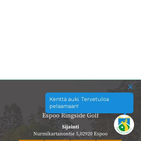
Kenttä auki. Tervetuloa
pelaamaan!
Espoo Ringside Golf
Sijainti
Nurmikartanontie 5,02920 Espoo