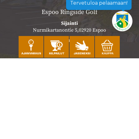
Tervetuloa pelaamaan!
Espoo Ringside Golf
Sijainti
Nurmikartanontie 5,02920 Espoo
Katso sijainti kartalla
Caddiemaster
010 501 3100
caddie@ringsidegolf.fi
Lisää tietoja
Seuraa meitä
Ota meidät seurantaan!