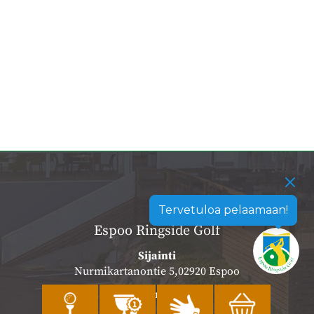
Tervetuloa pelaamaan!
Espoo Ringside Golf
Sijainti
Nurmikartanontie 5,02920 Espoo
Katso sijainti kartalla