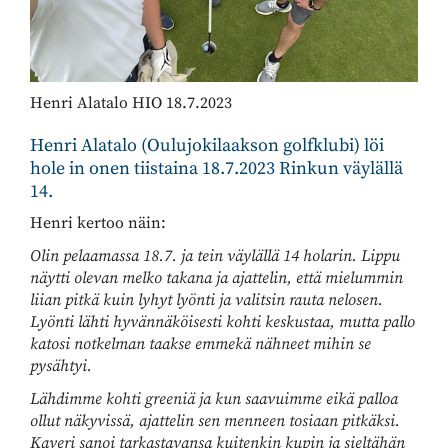
Henri Alatalo HIO 18.7.2023
Henri Alatalo (Oulujokilaakson golfklubi) löi
hole in onen tiistaina 18.7.2023 Rinkun väylällä
14.
Henri kertoo näin:
Olin pelaamassa 18.7. ja tein väylällä 14 holarin. Lippu
näytti olevan melko takana ja ajattelin, että mielummin
liian pitkä kuin lyhyt lyönti ja valitsin rauta nelosen.
Lyönti lähti hyvännäköisesti kohti keskustaa, mutta pallo
katosi notkelman taakse emmekä nähneet mihin se
pysähtyi.
Lähdimme kohti greeniä ja kun saavuimme eikä palloa
ollut näkyvissä, ajattelin sen menneen tosiaan pitkäksi.
Kaveri sanoi tarkastavansa kuitenkin kupin ja sieltähän