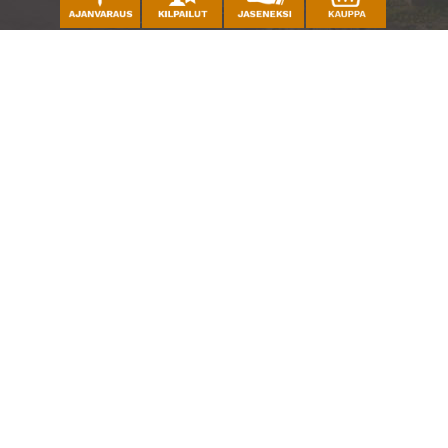
Caddiemaster
010 501 3100
caddie@ringsidegolf.fi
Lisää tietoja
Seuraa meitä
Ota meidät seurantaan!
© Espoo Ringside Golf
| Toiminnanohjausjärjestelmä
WiseGolf
powered by
WiseNetwork