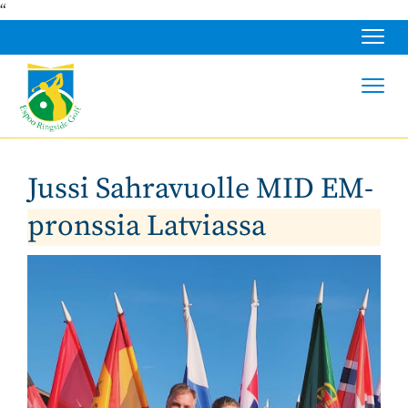
“
Navig
Navig
Jussi Sahravuolle MID EM-
pronssia Latviassa