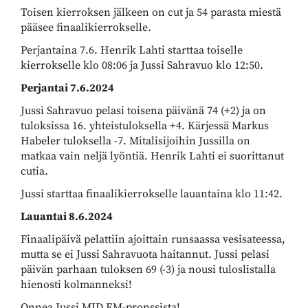
Toisen kierroksen jälkeen on cut ja 54 parasta miestä
pääsee finaalikierrokselle.
Perjantaina 7.6. Henrik Lahti starttaa toiselle
kierrokselle klo 08:06 ja Jussi Sahravuo klo 12:50.
Perjantai 7.6.2024
Jussi Sahravuo pelasi toisena päivänä 74 (+2) ja on
tuloksissa 16. yhteistuloksella +4. Kärjessä Markus
Habeler tuloksella -7. Mitalisijoihin Jussilla on
matkaa vain neljä lyöntiä. Henrik Lahti ei suorittanut
cutia.
Jussi starttaa finaalikierrokselle lauantaina klo 11:42.
Lauantai 8.6.2024
Finaalipäivä pelattiin ajoittain runsaassa vesisateessa,
mutta se ei Jussi Sahravuota haitannut. Jussi pelasi
päivän parhaan tuloksen 69 (-3) ja nousi tuloslistalla
hienosti kolmanneksi!
Onnea Jussi MID EM-pronssista!