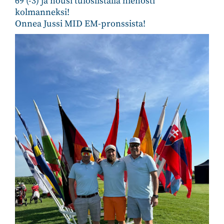
69 (-3) ja nousi tuloslistalla hienosti
kolmanneksi!
Onnea Jussi MID EM-pronssista!