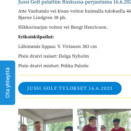
Jussi Golf pelattiin Rinkussa perjantaina 16.6.20
Atte Vanhatalo vei kisan voiton huimalla tuloksella 46
Bjarne Lindgren 38 pb.
Hikkorisarjan voiton vei Bengt Henricson.
Erikoiskilpailut:
Lähimmäs lippua: V. Virtanen 383 cm
Pisin draivi naiset: Helga Nyholm
Pisin draivi miehet: Pekka Palotie
Ota yhteyttä
JUSSI GOLF TULOKSET 16.6.2023