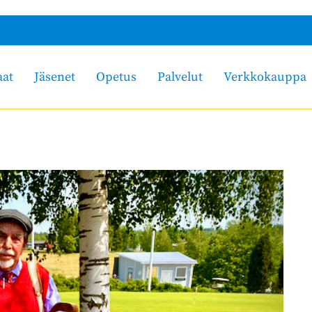
aat
Jäsenet
Opetus
Palvelut
Verkkokauppa