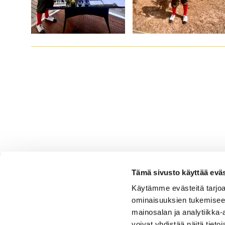
Tämä sivusto käyttää eväs
Käytämme evästeitä tarjoa
ominaisuuksien tukemisee
Espoo Ringside Golf
mainosalan ja analytiikka
voivat yhdistää näitä tietoja