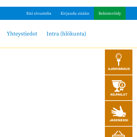
Etsi sivustolta
Kirjaudu sisään
Rekisteröidy
Yhteystiedot
Intra (hlökunta)