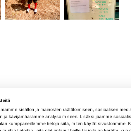
teitä
mamme sisällön ja mainosten räätälöimiseen, sosiaalisen medi
n ja kävijämäärämme analysoimiseen. Lisäksi jaamme sosiaali
Caddiemaster
-alan kumppaneillemme tietoja siitä, miten käytät sivustoamme
 muihin tietoihin, joita olet antanut heille tai joita on kerätty, kun 