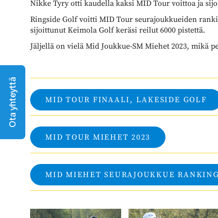
Nikke Tyry otti kaudella kaksi MID Tour voittoa ja sijo
Ringside Golf voitti MID Tour seurajoukkueiden rankingi
sijoittunut Keimola Golf keräsi reilut 6000 pistettä.
Jäljellä on vielä Mid Joukkue-SM Miehet 2023, mikä p
Ota yhteyttä
MID TOUR FINAALI, LAKESIDE GOLF
MID TOUR MIEHET 2023
MID MIEHET SEURAJOUKKUE RANKING