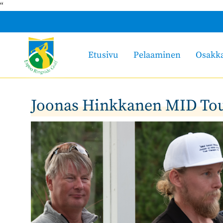
“
Etusivu
Pelaaminen
Osakk
Joonas Hinkkanen MID Tou