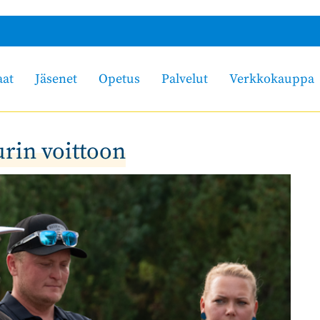
aat
Jäsenet
Opetus
Palvelut
Verkkokauppa
rin voittoon