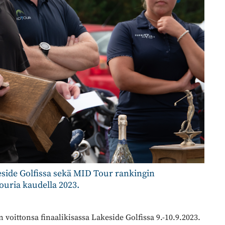
side Golfissa sekä MID Tour rankingin
ouria kaudella 2023.
oittonsa finaalikisassa Lakeside Golfissa 9.-10.9.2023.