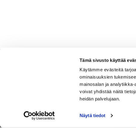
Tämä sivusto käyttää eväs
Käytämme evästeitä tarjoa
ominaisuuksien tukemisee
Espoo Ringside Golf
mainosalan ja analytiikka
voivat yhdistää näitä tietoja
Sijainti
heidän palvelujaan.
Nurmikartanontie 5,02920 Espoo
Katso sijainti kartalla
Näytä tiedot