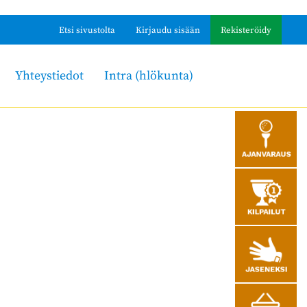
Etsi sivustolta
Kirjaudu sisään
Rekisteröidy
Yhteystiedot
Intra (hlökunta)