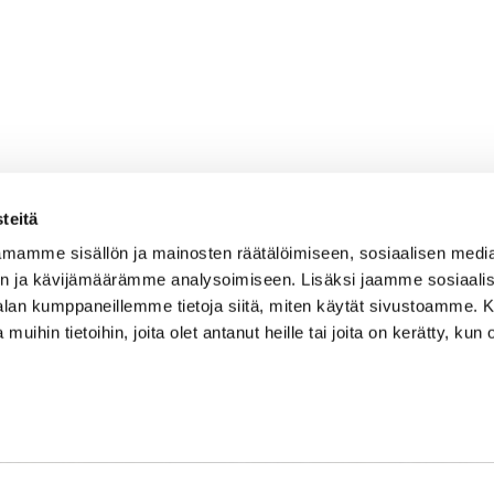
teitä
mamme sisällön ja mainosten räätälöimiseen, sosiaalisen medi
n ja kävijämäärämme analysoimiseen. Lisäksi jaamme sosiaali
Caddiemaster
-alan kumppaneillemme tietoja siitä, miten käytät sivustoamme
 muihin tietoihin, joita olet antanut heille tai joita on kerätty, kun 
010 501 3100
caddie@ringsidegolf.fi
Lisää tietoja