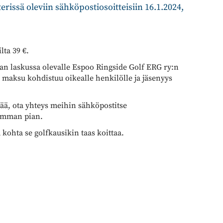
rissä oleviin sähköpostiosoitteisiin 16.1.2024,
lta 39 €.
n laskussa olevalle Espoo Ringside Golf ERG ry:n
ta maksu kohdistuu oikealle henkilölle ja jäsenyys
ää, ota yhteys meihin sähköpostitse
simman pian.
a kohta se golfkausikin taas koittaa.