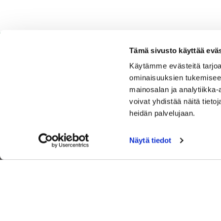
Tämä sivusto käyttää eväs
Käytämme evästeitä tarjoa
ominaisuuksien tukemisee
Espoo Ringside Golf
mainosalan ja analytiikka
voivat yhdistää näitä tietoja
Sijainti
heidän palvelujaan.
Nurmikartanontie 5,02920 Espoo
Katso sijainti kartalla
Näytä tiedot