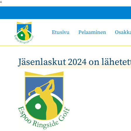
“
Etusivu
Pelaaminen
Osakk
Jäsenlaskut 2024 on lähetet