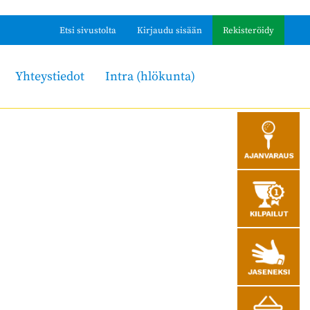
Etsi sivustolta
Kirjaudu sisään
Rekisteröidy
Yhteystiedot
Intra (hlökunta)