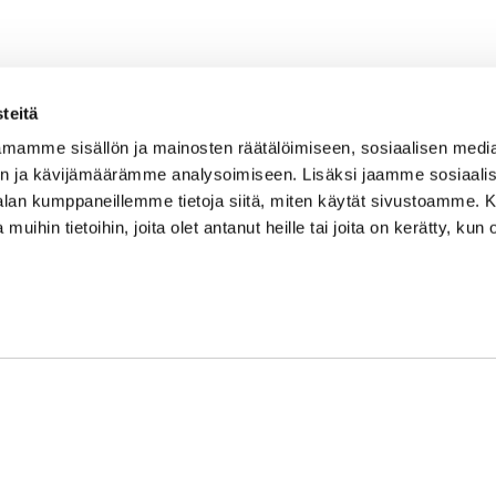
teitä
mamme sisällön ja mainosten räätälöimiseen, sosiaalisen medi
n ja kävijämäärämme analysoimiseen. Lisäksi jaamme sosiaali
Caddiemaster
-alan kumppaneillemme tietoja siitä, miten käytät sivustoamme
 muihin tietoihin, joita olet antanut heille tai joita on kerätty, kun 
010 501 3100
caddie@ringsidegolf.fi
Lisää tietoja