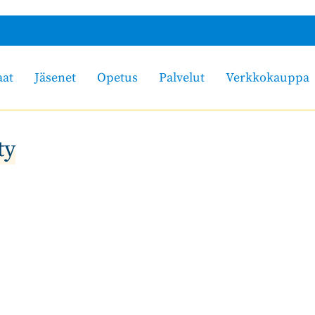
aat
Jäsenet
Opetus
Palvelut
Verkkokauppa
ty