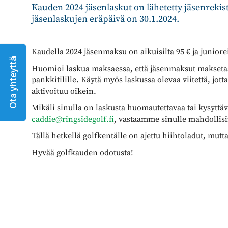
Kauden 2024 jäsenlaskut on lähetetty jäsenrekiste
jäsenlaskujen eräpäivä on 30.1.2024.
Kaudella 2024 jäsenmaksu on aikuisilta 95 € ja juniorei
Ota yhteyttä
Huomioi laskua maksaessa, että jäsenmaksut maksetaa
pankkitilille. Käytä myös laskussa olevaa viitettä, jot
aktivoituu oikein.
Mikäli sinulla on laskusta huomautettavaa tai kysyttäv
caddie@ringsidegolf.fi
, vastaamme sinulle mahdolli
Tällä hetkellä golfkentälle on ajettu hiihtoladut, mutt
Hyvää golfkauden odotusta!