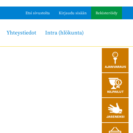
Etsi sivustolta
Kirjaudu sisään
Rekisteröidy
Yhteystiedot
Intra (hlökunta)