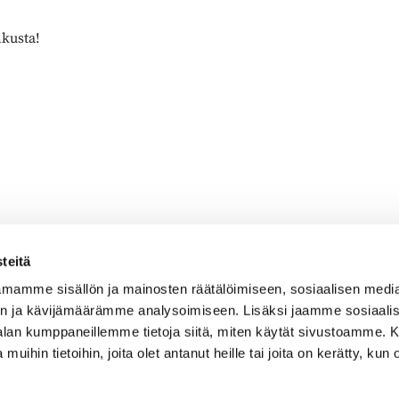
nkusta!
teitä
mamme sisällön ja mainosten räätälöimiseen, sosiaalisen medi
n ja kävijämäärämme analysoimiseen. Lisäksi jaamme sosiaali
Caddiemaster
-alan kumppaneillemme tietoja siitä, miten käytät sivustoamme
 muihin tietoihin, joita olet antanut heille tai joita on kerätty, kun 
010 501 3100
caddie@ringsidegolf.fi