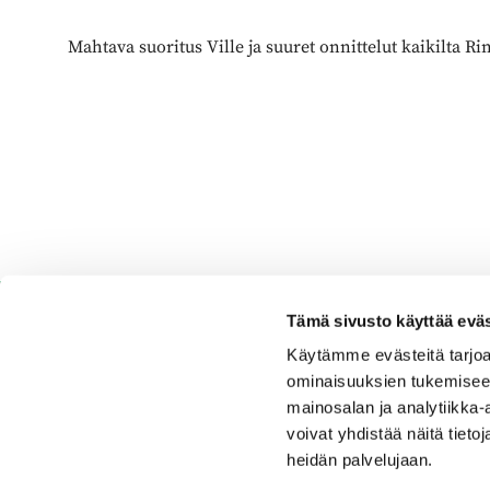
Mahtava suoritus Ville ja suuret onnittelut kaikilta Ri
Tämä sivusto käyttää eväs
Käytämme evästeitä tarjoa
ominaisuuksien tukemisee
Espoo Ringside Golf
mainosalan ja analytiikka
voivat yhdistää näitä tietoja
Sijainti
heidän palvelujaan.
Nurmikartanontie 5,02920 Espoo