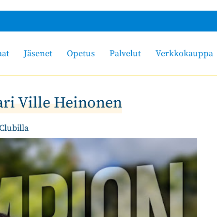
aat
Jäsenet
Opetus
Palvelut
Verkkokauppa
ri Ville Heinonen
Clubilla