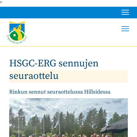
“
Navig
Navig
HSGC-ERG sennujen
seuraottelu
Rinkun sennut seuraottelussa Hillsidessa