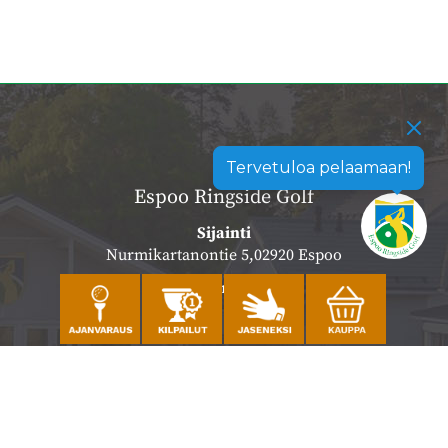
Tervetuloa pelaamaan!
Espoo Ringside Golf
Sijainti
Nurmikartanontie 5,02920 Espoo
Katso sijainti kartalla
Caddiemaster
010 501 3100
caddie@ringsidegolf.fi
Lisää tietoja