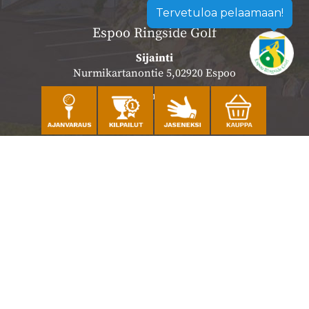
Tervetuloa pelaamaan!
Espoo Ringside Golf
Sijainti
Nurmikartanontie 5,02920 Espoo
Katso sijainti kartalla
Caddiemaster
010 501 3100
caddie@ringsidegolf.fi
Lisää tietoja
Seuraa meitä
Ota meidät seurantaan!