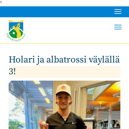
“
Navig
Navig
Holari ja albatrossi väylällä
3!