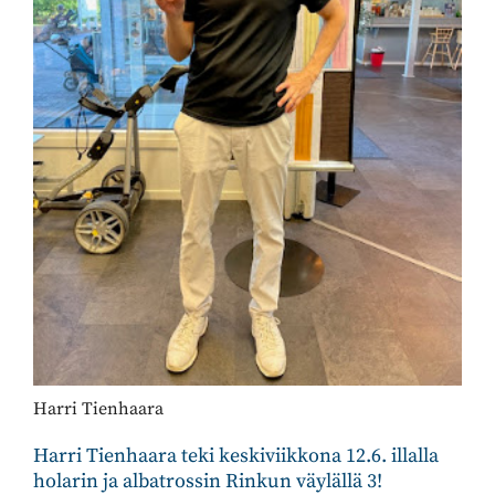
Harri Tienhaara
Harri Tienhaara teki keskiviikkona 12.6. illalla
holarin ja albatrossin Rinkun väylällä 3!