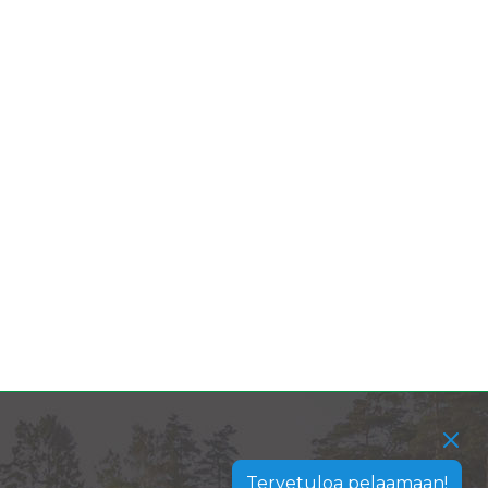
Tervetuloa pelaamaan!