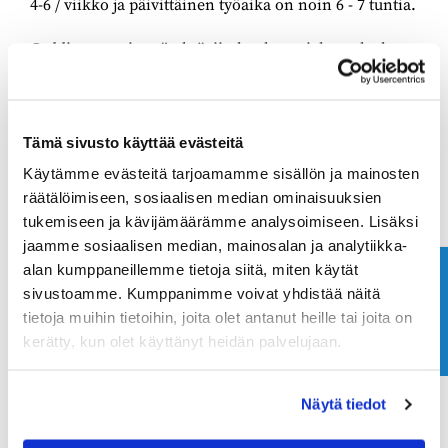
4-6 / viikko ja päivittäinen työaika on noin 6 - 7 tuntia.
Caddiemasterin työtehtäviin kuuluu asiakaspalvelu
niin tiskin takana kuin puhelimessa, peliaikojen
varaus, golfkilpailujen järjestelyt ja tulospalvelu,
myynti proshopissa, kassan hoito ja tilitykset sekä
muut monipuoliset golfkentän toimintaan liittyvät
Tämä sivusto käyttää evästeitä
työtehtävät. Caddiemaster toimii golfkenttämme
Käytämme evästeitä tarjoamamme sisällön ja mainosten
käyntikorttina, sillä hän kohtaa ensimmäisenä kaikki
räätälöimiseen, sosiaalisen median ominaisuuksien
kentälle tulevat asiakkaat.
tukemiseen ja kävijämäärämme analysoimiseen. Lisäksi
jaamme sosiaalisen median, mainosalan ja analytiikka-
Odotamme sinulta iloista asiakaspalveluasennetta,
vähintään 18 vuoden ikää, reipasta otetta työhön ja
alan kumppaneillemme tietoja siitä, miten käytät
Ota yhteyttä
sopeutumista kiireiseen työrytmiin. Työ edellyttää
sivustoamme. Kumppanimme voivat yhdistää näitä
golfin tuntemusta, aikaisempi työskentely
tietoja muihin tietoihin, joita olet antanut heille tai joita on
caddiemasterina ja golfohjelmistojen tuntemus on
kerätty, kun olet käyttänyt heidän palvelujaan.
suureksi eduksi.
Lähetä vapaamuotoinen hakemuksesi
Näytä tiedot
palkkatoivomuksineen 31.3.2023 mennessä
sähköpostitse
erg@ringsidegolf.fi
.
Lisätietoja