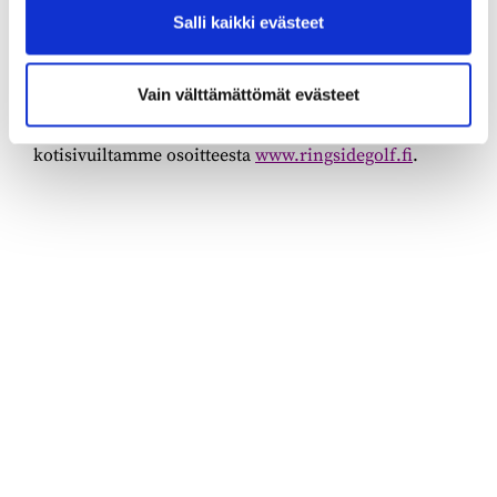
tehtävästä antaa asiakaspalvelupäällikkö Aniitta
Salli kaikki evästeet
Kurkela, puh
010 501 3100
. Paikka täytetään heti
sopivan hakijan löydyttyä.
Vain välttämättömät evästeet
Lisätietoja kentästä ja toiminnastamme löydät myös
kotisivuiltamme osoitteesta
www.ringsidegolf.fi
.