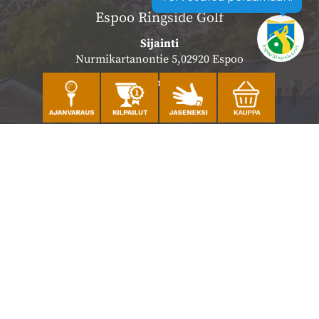
Espoo Ringside Golf
Sijainti
Nurmikartanontie 5,02920 Espoo
Katso sijainti kartalla
Caddiemaster
010 501 3100
caddie@ringsidegolf.fi
Lisää tietoja
Seuraa meitä
Ota meidät seurantaan!