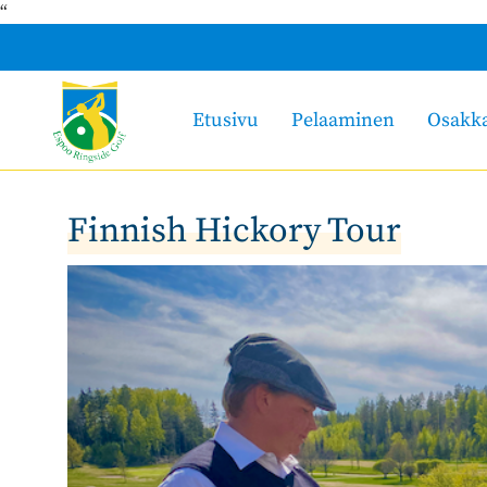
“
Etusivu
Pelaaminen
Osakk
Finnish Hickory Tour