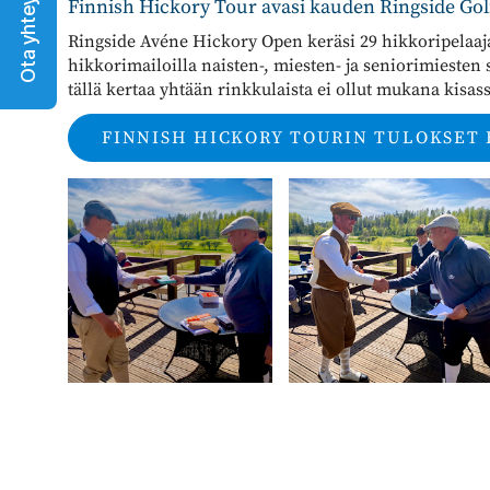
Ota yhteyttä
Finnish Hickory Tour avasi kauden Ringside Gol
Ringside Avéne Hickory Open keräsi 29 hikkoripelaaja
hikkorimailoilla naisten-, miesten- ja seniorimiesten sa
tällä kertaa yhtään rinkkulaista ei ollut mukana kisass
FINNISH HICKORY TOURIN TULOKSET E