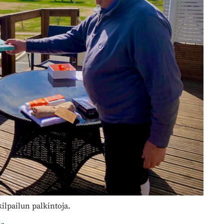
lpailun palkintoja.