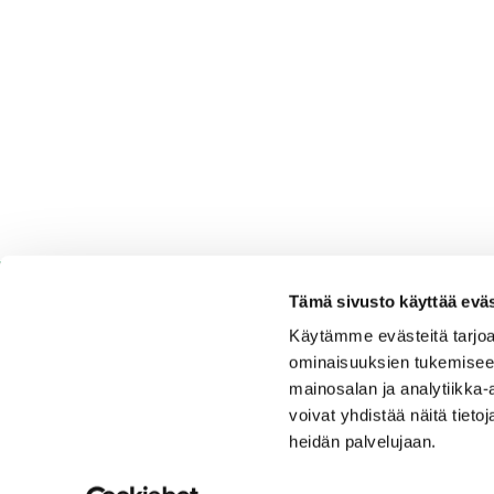
Tämä sivusto käyttää eväs
Käytämme evästeitä tarjoa
ominaisuuksien tukemisee
Espoo Ringside Golf
mainosalan ja analytiikka
voivat yhdistää näitä tietoja
Sijainti
heidän palvelujaan.
Nurmikartanontie 5,02920 Espoo
Katso sijainti kartalla