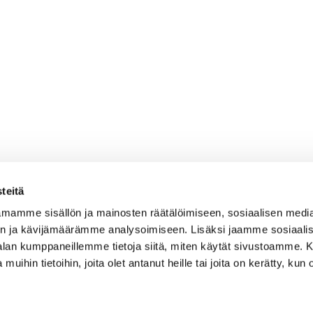
teitä
mamme sisällön ja mainosten räätälöimiseen, sosiaalisen medi
n ja kävijämäärämme analysoimiseen. Lisäksi jaamme sosiaali
Caddiemaster
-alan kumppaneillemme tietoja siitä, miten käytät sivustoamme
 muihin tietoihin, joita olet antanut heille tai joita on kerätty, kun 
010 501 3100
caddie@ringsidegolf.fi
Lisää tietoja