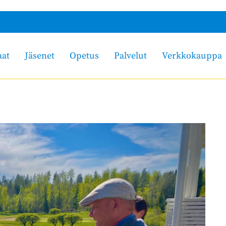
aat
Jäsenet
Opetus
Palvelut
Verkkokauppa