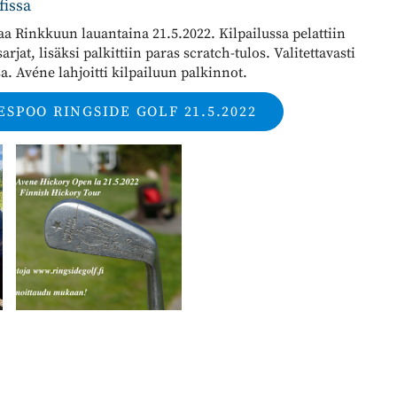
fissa
a Rinkkuun lauantaina 21.5.2022. Kilpailussa pelattiin
rjat, lisäksi palkittiin paras scratch-tulos. Valitettavasti
a. Avéne lahjoitti kilpailuun palkinnot.
SPOO RINGSIDE GOLF 21.5.2022