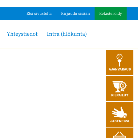
Etsi sivustolta
Kirjaudu sisään
Rekisteröidy
Yhteystiedot
Intra (hlökunta)