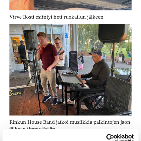
Virve Rosti esiintyi heti ruokailun jälkeen
Rinkun House Band jatkoi musiikkia palkintojen jaon
jälkeen iltamyöhään