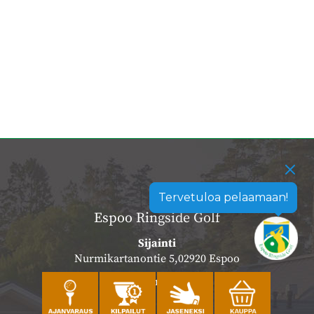
Tervetuloa pelaamaan!
Espoo Ringside Golf
Sijainti
Nurmikartanontie 5,02920 Espoo
Katso sijainti kartalla