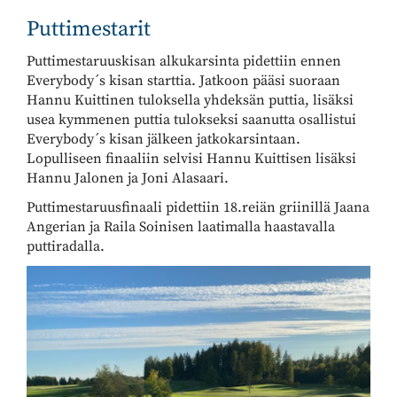
Puttimestarit
Puttimestaruuskisan alkukarsinta pidettiin ennen
Everybody´s kisan starttia. Jatkoon pääsi suoraan
Hannu Kuittinen tuloksella yhdeksän puttia, lisäksi
usea kymmenen puttia tulokseksi saanutta osallistui
Everybody´s kisan jälkeen jatkokarsintaan.
Lopulliseen finaaliin selvisi Hannu Kuittisen lisäksi
Hannu Jalonen ja Joni Alasaari.
Puttimestaruusfinaali pidettiin 18.reiän griinillä Jaana
Angerian ja Raila Soinisen laatimalla haastavalla
puttiradalla.