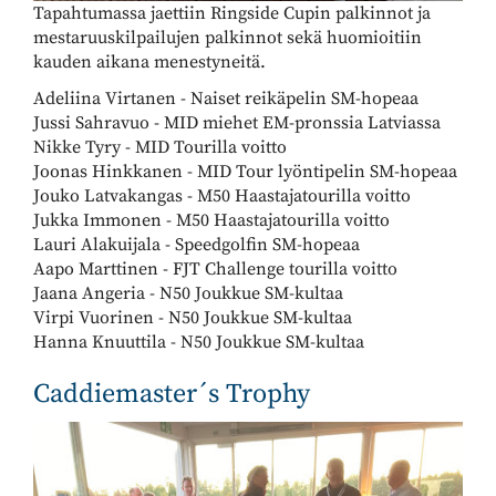
Tapahtumassa jaettiin Ringside Cupin palkinnot ja
mestaruuskilpailujen palkinnot sekä huomioitiin
kauden aikana menestyneitä.
Adeliina Virtanen - Naiset reikäpelin SM-hopeaa
Jussi Sahravuo - MID miehet EM-pronssia Latviassa
Nikke Tyry - MID Tourilla voitto
Joonas Hinkkanen - MID Tour lyöntipelin SM-hopeaa
Jouko Latvakangas - M50 Haastajatourilla voitto
Jukka Immonen - M50 Haastajatourilla voitto
Lauri Alakuijala - Speedgolfin SM-hopeaa
Aapo Marttinen - FJT Challenge tourilla voitto
Jaana Angeria - N50 Joukkue SM-kultaa
Virpi Vuorinen - N50 Joukkue SM-kultaa
Hanna Knuuttila - N50 Joukkue SM-kultaa
Caddiemaster´s Trophy