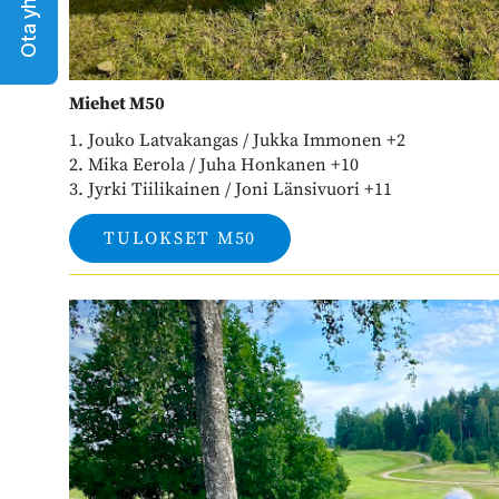
Ota yhteyttä
Miehet M50
1. Jouko Latvakangas / Jukka Immonen +2
2. Mika Eerola / Juha Honkanen +10
3. Jyrki Tiilikainen / Joni Länsivuori +11
TULOKSET M50