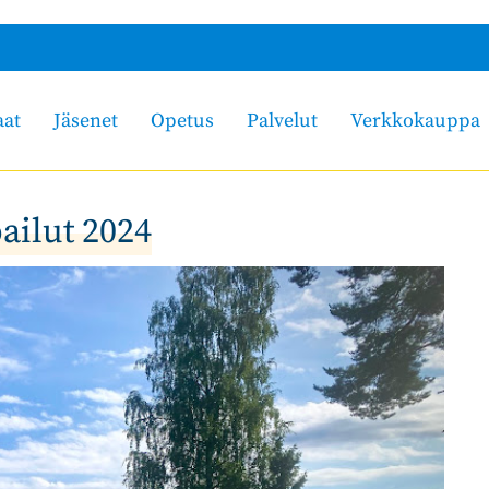
aat
Jäsenet
Opetus
Palvelut
Verkkokauppa
ailut 2024