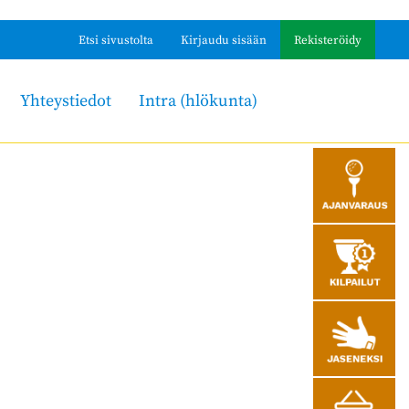
Etsi sivustolta
Kirjaudu sisään
Rekisteröidy
Yhteystiedot
Intra (hlökunta)