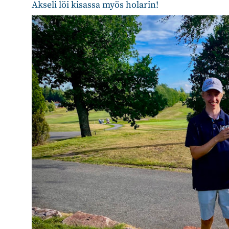
​​​​​​Akseli löi kisassa myös holarin!