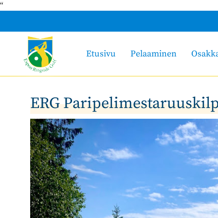
“
Etusivu
Pelaaminen
Osakk
ERG Paripelimestaruuskilp