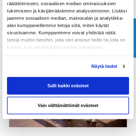
räätälöimiseen, sosiaalisen median ominaisuuksien
POJAT 12 TULOKSET
tukemiseen ja kävijämäärämme analysoimiseen. Lisäksi
jaamme sosiaalisen median, mainosalan ja analytiikka-
alan kumppaneillemme tietoja siitä, miten käytät
Ota yhteyttä
Tytöt 18
sivustoamme. Kumppanimme voivat yhdistää näitä
tietoja muihin tietoihin, joita olet antanut heille tai joita on
kerätty, kun olet käyttänyt heidän palvelujaan.
Näytä tiedot
Salli kaikki evästeet
Vain välttämättömät evästeet