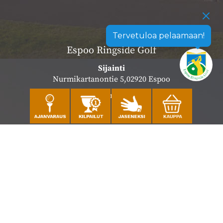
Tervetuloa pelaamaan!
Espoo Ringside Golf
Sijainti
Nurmikartanontie 5,02920 Espoo
Katso sijainti kartalla
Caddiemaster
010 501 3100
caddie@ringsidegolf.fi
Lisää tietoja
Seuraa meitä
Ota meidät seurantaan!