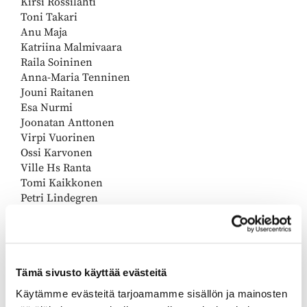
Kirsi Rossilahti
Toni Takari
Anu Maja
Katriina Malmivaara
Raila Soininen
​​​​​​​Anna-Maria Tenninen
​​​​​​​Jouni Raitanen
Esa Nurmi
Joonatan Anttonen
Virpi Vuorinen
​​​​​​​Ossi Karvonen
​​​​​​​Ville Hs Ranta
​​​​​​​Tomi Kaikkonen
Petri Lindegren
Ari Vepsä
Olli Suomalainen
Jonna Soininen
Kenneth Dikert
Tämä sivusto käyttää evästeitä
Kristian Kiviranta
Jani Muuronen
Käytämme evästeitä tarjoamamme sisällön ja mainosten
​​​​​​​Lauri Alakuijala