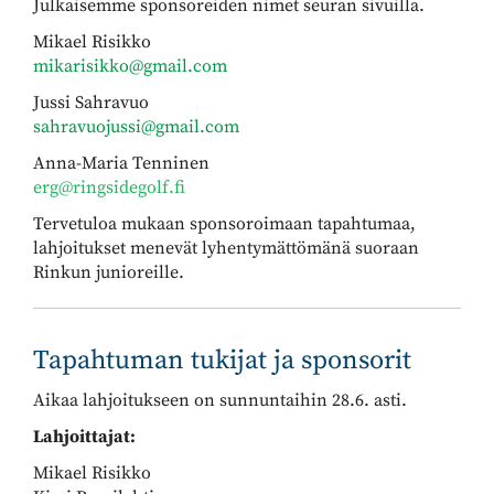
​​​​​​​Julkaisemme sponsoreiden nimet seuran sivuilla.
Mikael Risikko
mikarisikko@gmail.com
Jussi Sahravuo
sahravuojussi@gmail.com
Anna-Maria Tenninen
erg@ringsidegolf.fi
Tervetuloa mukaan sponsoroimaan tapahtumaa,
lahjoitukset menevät lyhentymättömänä suoraan
Rinkun junioreille.
Tapahtuman tukijat ja sponsorit
Aikaa lahjoitukseen on sunnuntaihin 28.6. asti.
Lahjoittajat:
Mikael Risikko