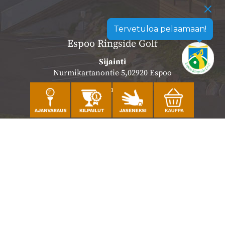
Tervetuloa pelaamaan!
Espoo Ringside Golf
Sijainti
Nurmikartanontie 5,02920 Espoo
Katso sijainti kartalla
Caddiemaster
010 501 3100
caddie@ringsidegolf.fi
Lisää tietoja
Seuraa meitä
Ota meidät seurantaan!