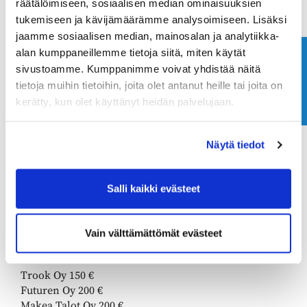
räätälöimiseen, sosiaalisen median ominaisuuksien
Tarja Jukkara
tukemiseen ja kävijämäärämme analysoimiseen. Lisäksi
​​​​​​​Jussi Kivi
jaamme sosiaalisen median, mainosalan ja analytiikka-
​​​​​​​Maarit Vaalamo
alan kumppaneillemme tietoja siitä, miten käytät
Joni Alasaari
Ota yhteyttä
sivustoamme. Kumppanimme voivat yhdistää näitä
​​​​​​​Janne Mäkelä
tietoja muihin tietoihin, joita olet antanut heille tai joita on
​​​​​​​Tero Vihavainen
Mikko Vaalamo
kerätty, kun olet käyttänyt heidän palvelujaan.
Ilona Hautamaa
​​​​​​​Ulla Rönkkö
Näytä tiedot
​​​​​​​Tuija Soikkeli
​​​​​​​Tommy Gulin
Mark Tatarinov
Salli kaikki evästeet
Minttu Stackelberg-Tatarinov
​​​​​​​Virve Rosti
Vain välttämättömät evästeet
Yritykset:
Trook Oy 150 €
Futuren Oy 200 €
Makea Talot Oy 200 €