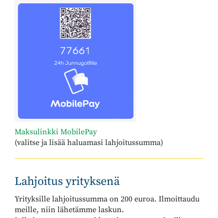
Maksulinkki MobilePay
(valitse ja lisää haluamasi lahjoitussumma)
Lahjoitus yrityksenä
Yrityksille lahjoitussumma on 200 euroa. Ilmoittaudu
meille, niin lähetämme laskun.