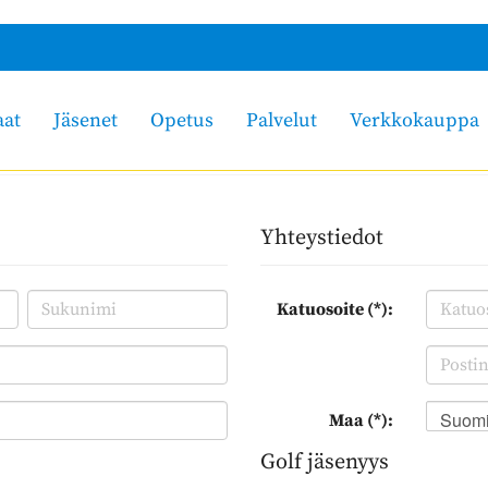
aat
Jäsenet
Opetus
Palvelut
Verkkokauppa
Yhteystiedot
Katuosoite (*):
Suom
Maa (*):
Golf jäsenyys