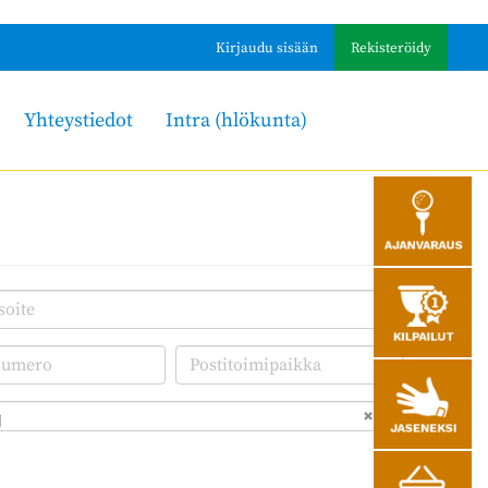
Kirjaudu sisään
Rekisteröidy
Yhteystiedot
Intra (hlökunta)
i