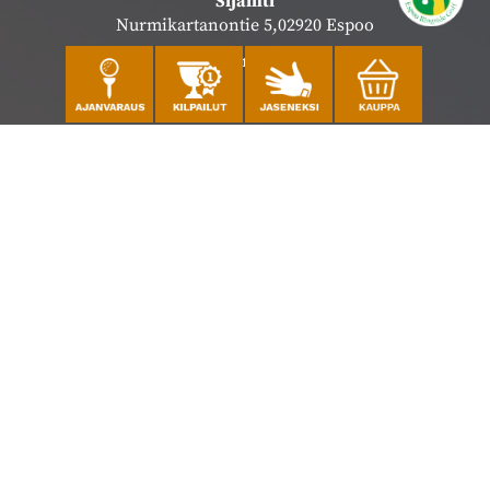
Sijainti
Nurmikartanontie 5,02920 Espoo
Katso sijainti kartalla
Caddiemaster
010 501 3100
caddie@ringsidegolf.fi
Lisää tietoja
Seuraa meitä
Ota meidät seurantaan!