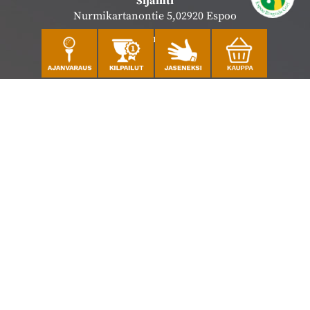
Sijainti
Nurmikartanontie 5,02920 Espoo
Katso sijainti kartalla
Caddiemaster
010 501 3100
caddie@ringsidegolf.fi
Lisää tietoja
Seuraa meitä
Ota meidät seurantaan!