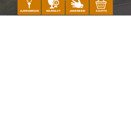
Caddiemaster
010 501 3100
caddie@ringsidegolf.fi
Lisää tietoja
Seuraa meitä
Ota meidät seurantaan!
© Espoo Ringside Golf
| Toiminnanohjausjärjestelmä
WiseGolf