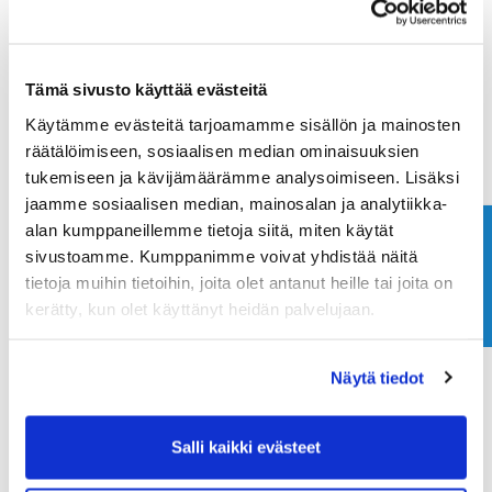
Maa (*):
Tämä sivusto käyttää evästeitä
Suomi
Käytämme evästeitä tarjoamamme sisällön ja mainosten
Golf jäsenyys
räätälöimiseen, sosiaalisen median ominaisuuksien
tukemiseen ja kävijämäärämme analysoimiseen. Lisäksi
jaamme sosiaalisen median, mainosalan ja analytiikka-
Valitse seura:
alan kumppaneillemme tietoja siitä, miten käytät
Ota yhteyttä
sivustoamme. Kumppanimme voivat yhdistää näitä
tietoja muihin tietoihin, joita olet antanut heille tai joita on
Jäsennumero:
kerätty, kun olet käyttänyt heidän palvelujaan.
Näytä tiedot
Rekisteröidy
Haluan tilata Ringside Golf uutiskirjeen
Salli kaikki evästeet
Olen lukenut
tietosuojaselosteen
ja hyväksyn
henkilötietojeni käsittelyn (*)