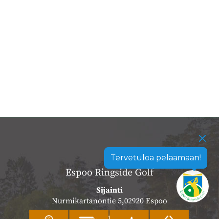
Tervetuloa pelaamaan!
Espoo Ringside Golf
Sijainti
Nurmikartanontie 5,02920 Espoo
Katso sijainti kartalla