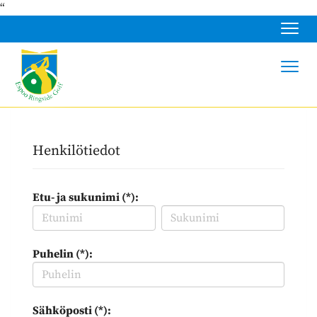
“
Navig
Navig
Henkilötiedot
Etu- ja sukunimi (*):
Puhelin (*):
Sähköposti (*):