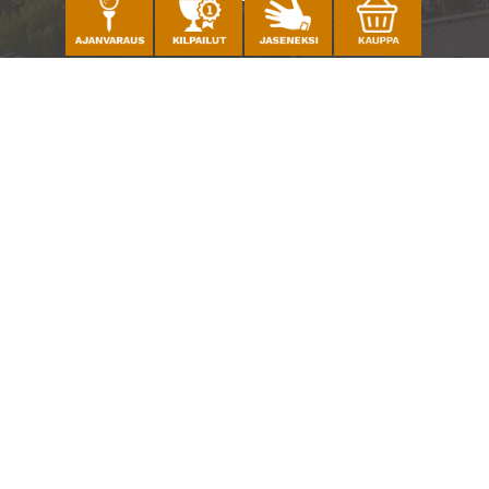
Caddiemaster
010 501 3100
caddie@ringsidegolf.fi
Lisää tietoja
Seuraa meitä
Ota meidät seurantaan!
© Espoo Ringside Golf
| Toiminnanohjausjärjestelmä
WiseGolf