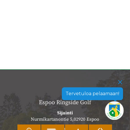
Tervetuloa pelaamaan!
Espoo Ringside Golf
Sijainti
Nurmikartanontie 5,02920 Espoo
Katso sijainti kartalla