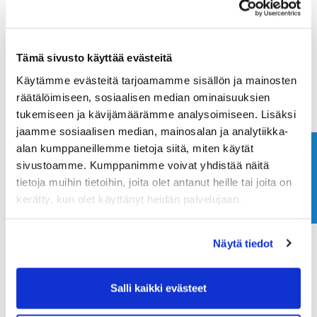
Maa (*):
Tämä sivusto käyttää evästeitä
Suomi
Käytämme evästeitä tarjoamamme sisällön ja mainosten
Golf jäsenyys
räätälöimiseen, sosiaalisen median ominaisuuksien
tukemiseen ja kävijämäärämme analysoimiseen. Lisäksi
jaamme sosiaalisen median, mainosalan ja analytiikka-
Valitse seura:
alan kumppaneillemme tietoja siitä, miten käytät
Ota yhteyttä
sivustoamme. Kumppanimme voivat yhdistää näitä
tietoja muihin tietoihin, joita olet antanut heille tai joita on
Jäsennumero:
kerätty, kun olet käyttänyt heidän palvelujaan.
Näytä tiedot
Rekisteröidy
Haluan tilata Ringside Golf uutiskirjeen
Salli kaikki evästeet
Olen lukenut
tietosuojaselosteen
ja hyväksyn
henkilötietojeni käsittelyn (*)