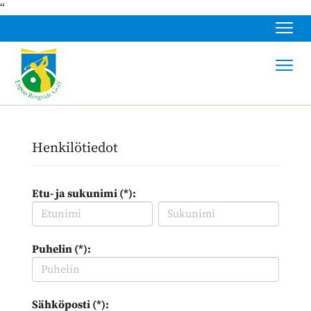
“
Navig
Navig
Henkilötiedot
Etu- ja sukunimi (*):
Puhelin (*):
Sähköposti (*):