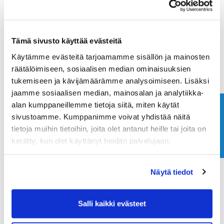
Maa (*):
Tämä sivusto käyttää evästeitä
Suomi
Käytämme evästeitä tarjoamamme sisällön ja mainosten
Golf jäsenyys
räätälöimiseen, sosiaalisen median ominaisuuksien
tukemiseen ja kävijämäärämme analysoimiseen. Lisäksi
jaamme sosiaalisen median, mainosalan ja analytiikka-
Valitse seura:
alan kumppaneillemme tietoja siitä, miten käytät
Ota yhteyttä
sivustoamme. Kumppanimme voivat yhdistää näitä
tietoja muihin tietoihin, joita olet antanut heille tai joita on
Jäsennumero:
kerätty, kun olet käyttänyt heidän palvelujaan.
Näytä tiedot
Rekisteröidy
Haluan tilata Ringside Golf uutiskirjeen
Salli kaikki evästeet
Olen lukenut
tietosuojaselosteen
ja hyväksyn
henkilötietojeni käsittelyn (*)