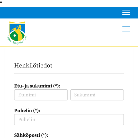
“
Navig
Navig
Henkilötiedot
Etu- ja sukunimi (*):
Puhelin (*):
Sähköposti (*):