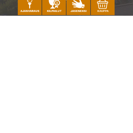
Caddiemaster
010 501 3100
caddie@ringsidegolf.fi
Lisää tietoja
Seuraa meitä
Ota meidät seurantaan!
© Espoo Ringside Golf
| Toiminnanohjausjärjestelmä
WiseGolf