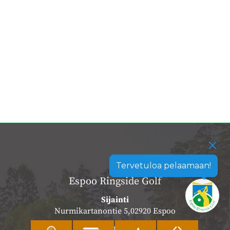
Tervetuloa pelaamaan!
Espoo Ringside Golf
Sijainti
Nurmikartanontie 5,02920 Espoo
Katso sijainti kartalla