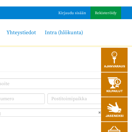
Kirjaudu sisään
Rekisteröidy
Yhteystiedot
Intra (hlökunta)
i