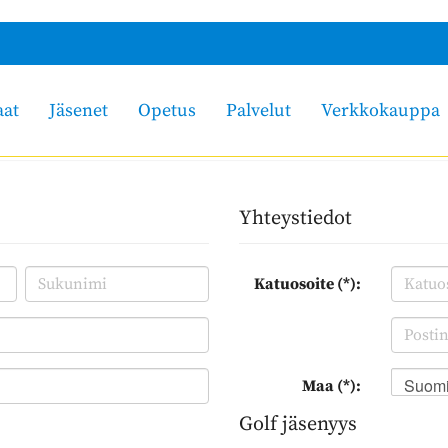
aat
Jäsenet
Opetus
Palvelut
Verkkokauppa
Yhteystiedot
Katuosoite (*):
Suom
Maa (*):
Golf jäsenyys