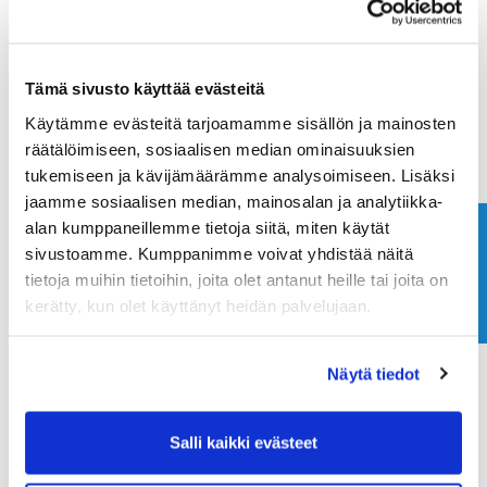
Maa (*):
Tämä sivusto käyttää evästeitä
Suomi
Käytämme evästeitä tarjoamamme sisällön ja mainosten
Golf jäsenyys
räätälöimiseen, sosiaalisen median ominaisuuksien
tukemiseen ja kävijämäärämme analysoimiseen. Lisäksi
jaamme sosiaalisen median, mainosalan ja analytiikka-
Valitse seura:
alan kumppaneillemme tietoja siitä, miten käytät
Ota yhteyttä
sivustoamme. Kumppanimme voivat yhdistää näitä
tietoja muihin tietoihin, joita olet antanut heille tai joita on
Jäsennumero:
kerätty, kun olet käyttänyt heidän palvelujaan.
Näytä tiedot
Rekisteröidy
Haluan tilata Ringside Golf uutiskirjeen
Salli kaikki evästeet
Olen lukenut
tietosuojaselosteen
ja hyväksyn
henkilötietojeni käsittelyn (*)