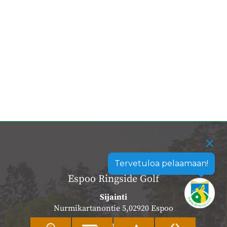
Tervetuloa pelaamaan!
Espoo Ringside Golf
Sijainti
Nurmikartanontie 5,02920 Espoo
Katso sijainti kartalla