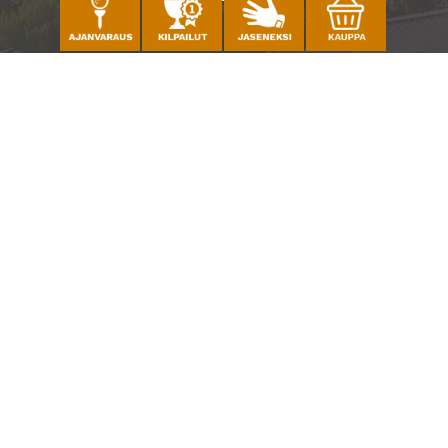
Caddiemaster
010 501 3100
caddie@ringsidegolf.fi
Lisää tietoja
Seuraa meitä
Ota meidät seurantaan!
© Espoo Ringside Golf
| Toiminnanohjausjärjestelmä
WiseGolf