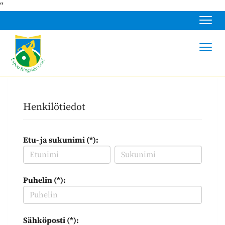
“
Navig
Navig
Henkilötiedot
Etu- ja sukunimi (*):
Puhelin (*):
Sähköposti (*):