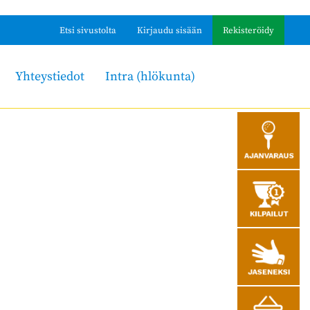
Etsi sivustolta
Kirjaudu sisään
Rekisteröidy
Yhteystiedot
Intra (hlökunta)