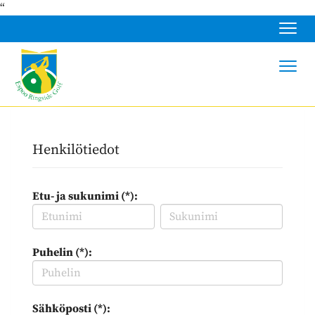
“
Navig
Navig
Henkilötiedot
Etu- ja sukunimi (*):
Puhelin (*):
Sähköposti (*):