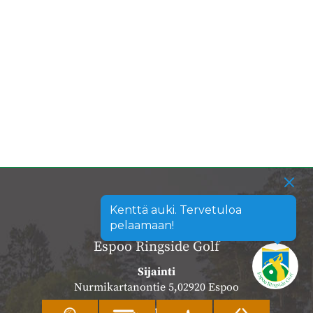
Kenttä auki. Tervetuloa
pelaamaan!
Espoo Ringside Golf
Sijainti
Nurmikartanontie 5,02920 Espoo
Katso sijainti kartalla