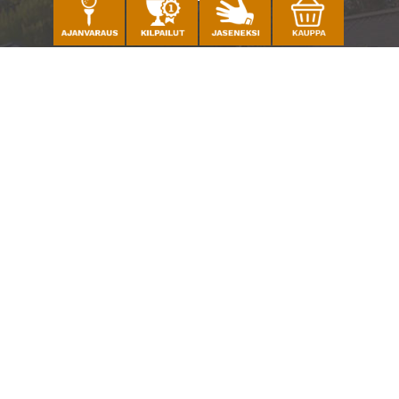
Caddiemaster
010 501 3100
caddie@ringsidegolf.fi
Lisää tietoja
Seuraa meitä
Ota meidät seurantaan!
© Espoo Ringside Golf
| Toiminnanohjausjärjestelmä
WiseGolf