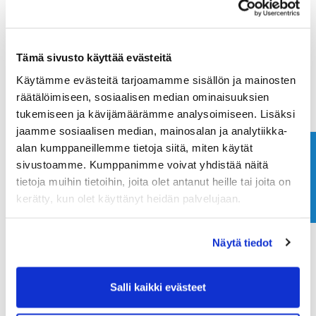
Maa (*):
Tämä sivusto käyttää evästeitä
Suomi
Käytämme evästeitä tarjoamamme sisällön ja mainosten
Golf jäsenyys
räätälöimiseen, sosiaalisen median ominaisuuksien
tukemiseen ja kävijämäärämme analysoimiseen. Lisäksi
jaamme sosiaalisen median, mainosalan ja analytiikka-
Valitse seura:
alan kumppaneillemme tietoja siitä, miten käytät
Ota yhteyttä
sivustoamme. Kumppanimme voivat yhdistää näitä
tietoja muihin tietoihin, joita olet antanut heille tai joita on
Jäsennumero:
kerätty, kun olet käyttänyt heidän palvelujaan.
Näytä tiedot
Rekisteröidy
Haluan tilata Ringside Golf uutiskirjeen
Salli kaikki evästeet
Olen lukenut
tietosuojaselosteen
ja hyväksyn
henkilötietojeni käsittelyn (*)