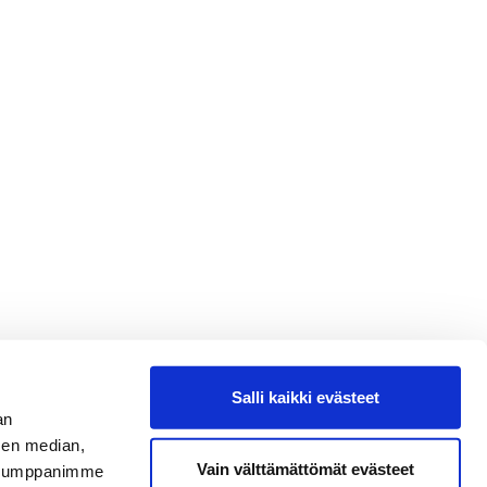
Salli kaikki evästeet
an
sen median,
Vain välttämättömät evästeet
. Kumppanimme